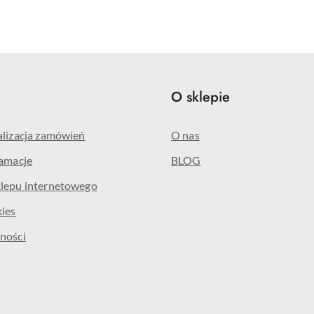
e
O sklepie
alizacja zamówień
O nas
lamacje
BLOG
klepu internetowego
kies
ności