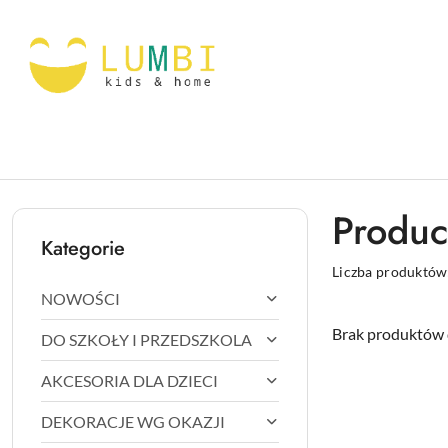
Przejdź do treści głównej
Przejdź do wyszukiwarki
Przejdź do moje konto
Przejdź do menu głównego
Przejdź do stopki
Produc
Kategorie
Liczba produktów
NOWOŚCI
Brak produktów 
DO SZKOŁY I PRZEDSZKOLA
AKCESORIA DLA DZIECI
DEKORACJE WG OKAZJI