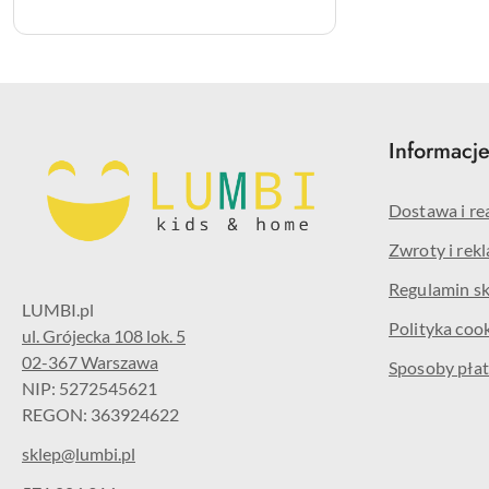
Informacj
Dostawa i re
Zwroty i rek
Regulamin s
Polityka coo
ul. Grójecka 108 lok. 5
02-367 Warszawa
Sposoby płat
NIP: 5272545621
REGON: 363924622
sklep@lumbi.pl