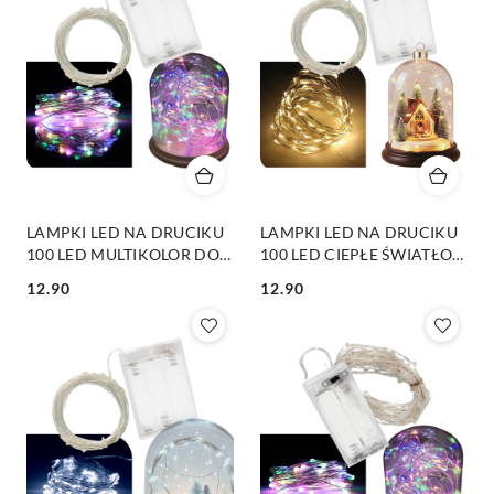
LAMPKI LED NA DRUCIKU
LAMPKI LED NA DRUCIKU
100 LED MULTIKOLOR DO
100 LED CIEPŁE ŚWIATŁO
KOMPOZYCJI WIEŃCÓW
DO KOMPOZYCJI
12.90
12.90
WIEŃCÓW
Cena:
Cena: