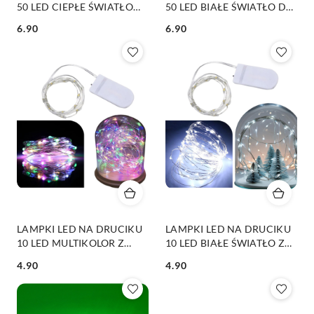
50 LED CIEPŁE ŚWIATŁO
50 LED BIAŁE ŚWIATŁO DO
DO KOMPOZYCJI
KOMPOZYCJI WIEŃCÓW
6.90
6.90
WIEŃCÓW
Cena:
Cena:
LAMPKI LED NA DRUCIKU
LAMPKI LED NA DRUCIKU
10 LED MULTIKOLOR Z
10 LED BIAŁE ŚWIATŁO Z
BATERIĄ! DO KOMPOZYCJI
BATERIĄ! DO KOMPOZYCJI
4.90
4.90
WIEŃCÓW
WIEŃCÓW
Cena:
Cena: