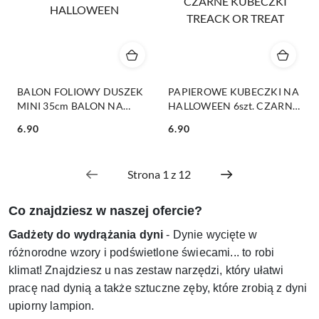
BALON FOLIOWY DUSZEK
PAPIEROWE KUBECZKI NA
MINI 35cm BALON NA
HALLOWEEN 6szt. CZARNE
PATYK NA HALLOWEEN
KUBECZKI TREACK OR
6.90
6.90
TREAT
Cena:
Cena:
Co znajdziesz w naszej ofercie?
Gadżety do wydrążania dyni
- Dynie wycięte w
różnorodne wzory i podświetlone świecami... to robi
klimat! Znajdziesz u nas zestaw narzędzi, który ułatwi
pracę nad dynią a także sztuczne zęby, które zrobią z dyni
upiorny lampion.