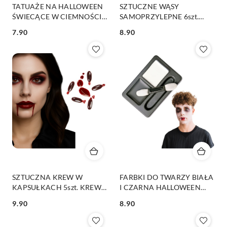
TATUAŻE NA HALLOWEEN
SZTUCZNE WĄSY
ŚWIECĄCE W CIEMNOŚCI
SAMOPRZYLEPNE 6szt.
1 arkusz
PRZEBRANIE WĄSY
7.90
8.90
Cena:
Cena:
SZTUCZNA KREW W
FARBKI DO TWARZY BIAŁA
KAPSUŁKACH 5szt. KREW
I CZARNA HALLOWEEN
NA HALLOWEEN
PRZYJĘCIA
9.90
8.90
Cena:
Cena: