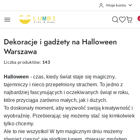
Moje konto
Przejdź do treści głównej
Przejdź do wyszukiwarki
Przejdź do moje konto
Przejdź do menu głównego
Przejdź do stopki
Dekoracje i gadżety na Halloween
Warszawa
Liczba produktów:
143
Halloween
- czas, kiedy świat staje się magiczny,
tajemniczy i nieco przepełniony strachem. To jedno z
najbardziej fascynujących i oczekiwanych świąt w roku,
które przyciąga zarówno małych, jak i dużych.
To doskonały moment, aby wyzwolić swoją kreatywność i
wyobraźnię. Przebierając się możemy stać się kimkolwiek
tylko chcemy.
Ale to nie wszystko! W tym magicznym dniu możemy
również cieszyć się słodkim łupem, zbierając mnóstwo