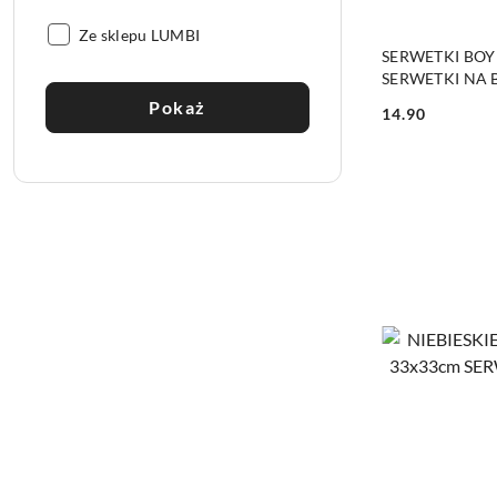
Wysyłka::
Ze sklepu LUMBI
SERWETKI BOY 
SERWETKI NA
Pokaż
14.90
Cena: