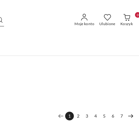
0
Moje konto
Ulubione
Koszyk
1
2
3
4
5
6
7