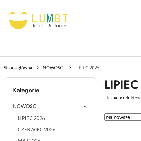
Przejdź do treści głównej
Przejdź do wyszukiwarki
Przejdź do moje konto
Przejdź do menu głównego
Przejdź do stopki
Strona główna
NOWOŚCI
LIPIEC 2025
LIPIEC
Kategorie
Liczba produktów
NOWOŚCI
Zastosowano
Sortuj
LIPIEC 2026
według
sortowanie:
CZERWIEC 2026
Najnowsze.
MAJ 2026