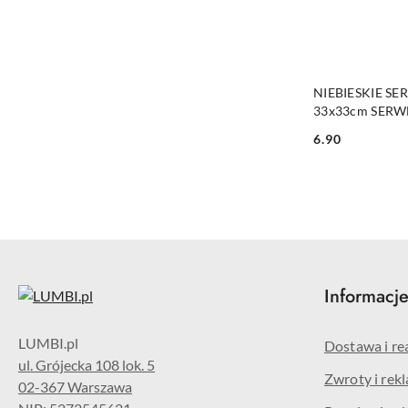
NIEBIESKIE SE
33x33cm SERW
6.90
Cena:
Informacj
Dostawa i re
ul. Grójecka 108 lok. 5
Zwroty i rek
02-367 Warszawa