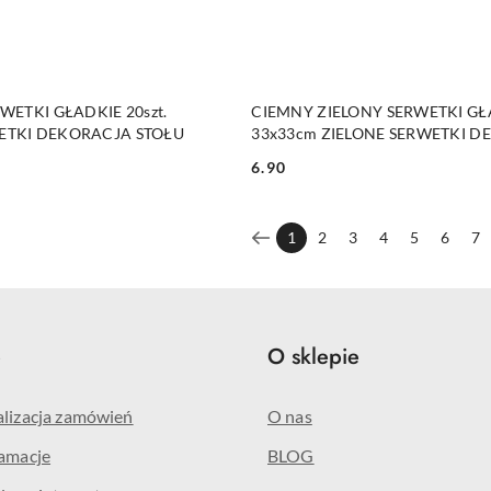
DO KOSZYKA
DO KOSZYKA
RWETKI GŁADKIE 20szt.
CIEMNY ZIELONY SERWETKI GŁA
ETKI DEKORACJA STOŁU
33x33cm ZIELONE SERWETKI 
STOŁU
6.90
Cena:
1
2
3
4
5
6
7
e
O sklepie
alizacja zamówień
O nas
lamacje
BLOG