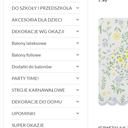
7.90
Cena:
DO SZKOŁY I PRZEDSZKOLA
AKCESORIA DLA DZIECI
DEKORACJE WG OKAZJI
Balony lateksowe
Balony foliowe
Dodatki do balonów
PARTY TIME!
STROJE KARNAWAŁOWE
DEKORACJE DO DOMU
UPOMINKI
SUPER OKAZJE
SERWETKI IHS