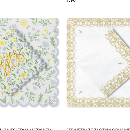
7.90
Cena:
DO KOSZYKA
DO KOSZYKA
 Z KWIECISTYM MOTYWEM
SERWETKI ZE ZŁOTYM ORNAMEN