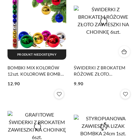
PRODUKT NIEDOSTĘPNY
BOMBKI MIX KOLORÓW
ŚWIDERKI Z BROKATEM
12szt. KOLOROWE BOMBKI
RÓŻOWE ZŁOTO
4cm
ZAWIESZKI NA CHOINKĘ
12.90
9.90
6szt.
Cena:
Cena: