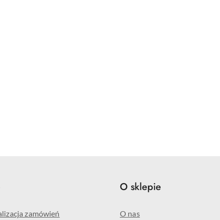
e
O sklepie
alizacja zamówień
O nas