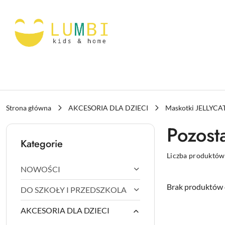
Przejdź do treści głównej
Przejdź do wyszukiwarki
Przejdź do moje konto
Przejdź do menu głównego
Przejdź do stopki
Strona główna
AKCESORIA DLA DZIECI
Maskotki JELLYCA
Pozost
Kategorie
Liczba produktów
NOWOŚCI
Brak produktów 
DO SZKOŁY I PRZEDSZKOLA
AKCESORIA DLA DZIECI