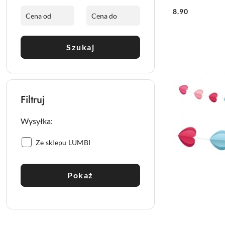
8.90
Cena:
Szukaj
Filtruj
Wysyłka:
Wysyłka::
Ze sklepu LUMBI
Pokaż