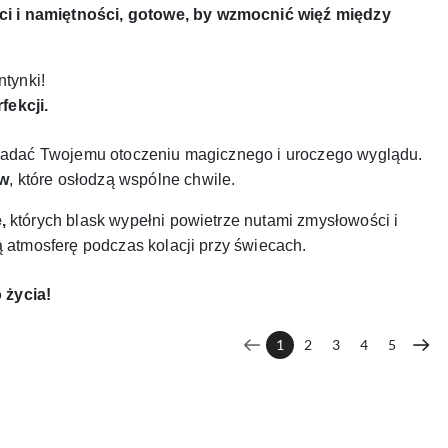
i i namiętności, gotowe, by wzmocnić więź między
ntynki!
ekcji.
 nadać Twojemu otoczeniu magicznego i uroczego wyglądu.
ów
, które osłodzą wspólne chwile.
,
których blask wypełni powietrze nutami zmysłowości i
 atmosferę podczas kolacji przy świecach.
 życia!
1
2
3
4
5