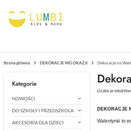
Przejdź do treści głównej
Przejdź do wyszukiwarki
Przejdź do moje konto
Przejdź do menu głównego
Przejdź do stopki
Strona główna
DEKORACJE WG OKAZJI
Dekoracje na Wale
Dekora
Kategorie
Liczba produktów
NOWOŚCI
DEKORACJE 
DO SZKOŁY I PRZEDSZKOLA
Walentynki to w
AKCESORIA DLA DZIECI