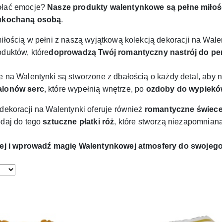
ołać emocje?
Nasze produkty walentynkowe są pełne miłośc
 ukochaną osobą
.
iłością w pełni z naszą wyjątkową kolekcją dekoracji na Wale
duktów, które
doprowadzą Twój romantyczny nastrój do perf
 na Walentynki są stworzone z dbałością o każdy detal, aby
alonów serc
, które wypełnią wnętrze, po
ozdoby do wypiek
dekoracji na Walentynki oferuje również
romantyczne świece
odaj do tego
sztuczne płatki róż
, które stworzą niezapomnianą
żej i wprowadź magię Walentynkowej atmosfery do swojego