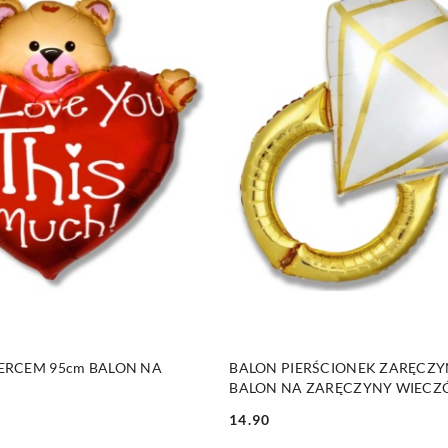
DO KOSZYKA
DO KOSZYKA
SERCEM 95cm BALON NA
BALON PIERŚCIONEK ZARĘCZ
BALON NA ZARĘCZYNY WIECZ
PANIEŃSKI
14.90
Cena: