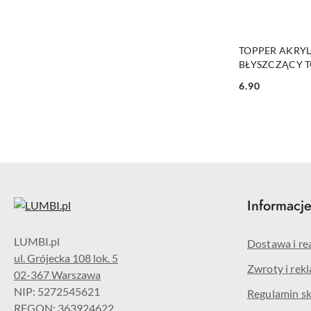
TOPPER AKRYL
BŁYSZCZĄCY T
6.90
Cena:
Informacj
Dostawa i re
ul. Grójecka 108 lok. 5
Zwroty i rek
02-367 Warszawa
NIP: 5272545621
Regulamin s
REGON: 363924622