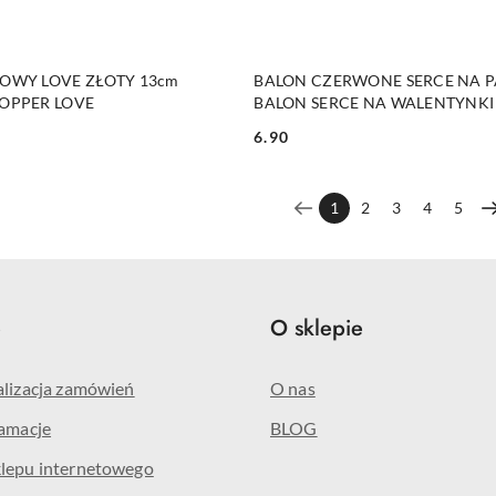
DO KOSZYKA
DO KOSZYKA
OWY LOVE ZŁOTY 13cm
BALON CZERWONE SERCE NA P
OPPER LOVE
BALON SERCE NA WALENTYNKI
6.90
Cena:
1
2
3
4
5
e
O sklepie
alizacja zamówień
O nas
lamacje
BLOG
klepu internetowego