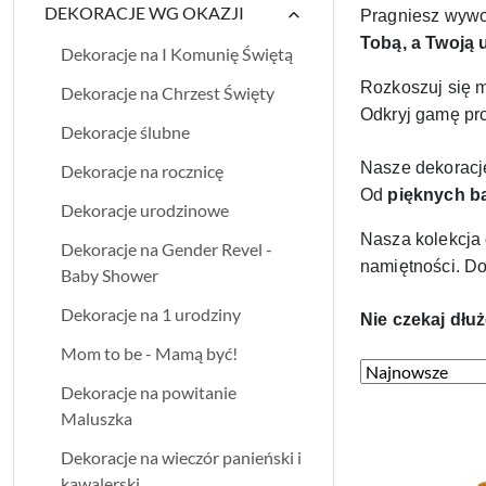
DEKORACJE WG OKAZJI
Pragniesz wyw
Tobą, a Twoją
Dekoracje na I Komunię Świętą
Rozkoszuj się m
Dekoracje na Chrzest Święty
Odkryj gamę pro
Dekoracje ślubne
Nasze dekoracje
Dekoracje na rocznicę
Od
pięknych b
Dekoracje urodzinowe
Nasza kolekcja 
Dekoracje na Gender Revel -
namiętności. D
Baby Shower
Dekoracje na 1 urodziny
Nie czekaj dłu
Mom to be - Mamą być!
Zastosowano
Sortuj
Dekoracje na powitanie
według
sortowanie:
Maluszka
Najnowsze.
Dekoracje na wieczór panieński i
kawalerski