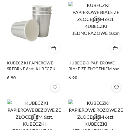
KUBECZKI PAPIEROWE
KUBECZKI PAPIEROWE
SREBRNE 6szt. KUBECZKI
BIAŁE ZE ZŁOCENIEM 6szt.
JEDNORAZOWE 220ml
KUBECZKI JEDNORAZOWE
6.90
6.90
18cm
Cena:
Cena: