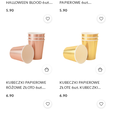
HALLOWEEN BLOOD 6szt.
PAPIEROWE 6szt.
KUBECZKI JEDNORAZOWE
KUBECZKI JEDNORAZOWE
5.90
5.90
Cena:
Cena:
KUBECZKI PAPIEROWE
KUBECZKI PAPIEROWE
RÓŻOWE ZŁOTO 6szt.
ZŁOTE 6szt. KUBECZKI
KUBECZKI JEDNORAZOWE
JEDNORAZOWE 220ml
6.90
6.90
220ml
Cena:
Cena: