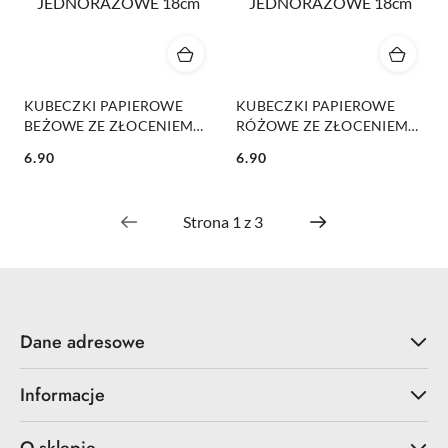
KUBECZKI PAPIEROWE
KUBECZKI PAPIEROWE
BEŻOWE ZE ZŁOCENIEM
RÓŻOWE ZE ZŁOCENIEM
6szt. KUBECZKI
6szt. KUBECZKI
6.90
6.90
JEDNORAZOWE 18cm
JEDNORAZOWE 18cm
Cena:
Cena:
Dane adresowe
Informacje
O sklepie