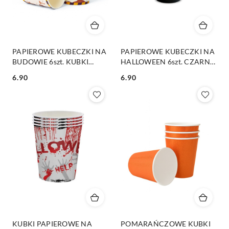
PAPIEROWE KUBECZKI NA
PAPIEROWE KUBECZKI NA
BUDOWIE 6szt. KUBKI
HALLOWEEN 6szt. CZARNE
JEDNORAZOWE
KUBECZKI TREACK OR
6.90
6.90
TREAT
Cena:
Cena:
KUBKI PAPIEROWE NA
POMARAŃCZOWE KUBKI