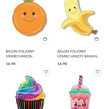
BALON FOLIOWY
BALON FOLIOWY
UŚMIECHNIĘTA
UŚMIECHNIĘTY BANAN
POMARAŃCZA 66cm
74cm BALON BANAN
16.90
16.90
BALON POMARAŃCZA
Cena:
Cena: