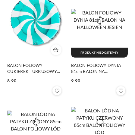
PRODUKT NIEDOSTĘPNY
BALON FOLIOWY
BALON FOLIOWY DYNIA
CUKIEREK TURKUSOWY
81cm BALON NA
46cm BALON SWIRLY
HALLOWEEN JESIEŃ
8.90
9.90
CUKIEREK
Cena:
Cena: