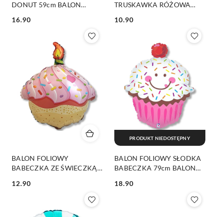
DONUT 59cm BALON
TRUSKAWKA RÓŻOWA
PĄCZEK KAWAII
65cm BALON TRUSKAWKA
16.90
10.90
JUICY PARTY
Cena:
Cena:
PRODUKT NIEDOSTĘPNY
BALON FOLIOWY
BALON FOLIOWY SŁODKA
BABECZKA ZE ŚWIECZKĄ
BABECZKA 79cm BALON
59cm BALON
CUPCAKE
12.90
18.90
URODZINOWY BABECZKA
Cena:
Cena: