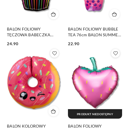
BALON FOLIOWY
BALON FOLIOWY BUBBLE
TĘCZOWA BABECZKA
TEA 76cm BALON SUMMER
68cm BALON KOLOROWA
PARTY
24.90
22.90
BABECZKA
Cena:
Cena:
PRODUKT NIEDOSTĘPNY
BALON KOLOROWY
BALON FOLIOWY