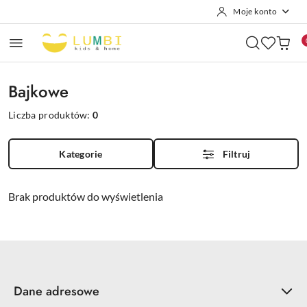
Moje konto
Przejdź do treści głównej
Przejdź do wyszukiwarki
Przejdź do moje konto
Przejdź do menu głównego
Przejdź do stopki
Bajkowe
Liczba produktów:
0
Kategorie
Filtruj
Brak produktów do wyświetlenia
Dane adresowe