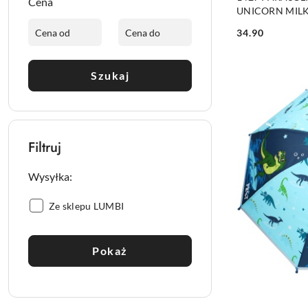
Cena
UNICORN MIL
34.90
Cena:
Szukaj
Filtruj
Wysyłka:
Wysyłka::
Ze sklepu LUMBI
Pokaż