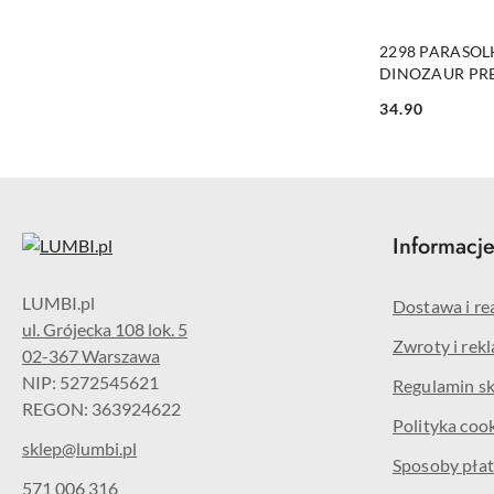
PRO
2298 PARASOL
DINOZAUR PR
34.90
Cena:
Informacj
Dostawa i re
ul. Grójecka 108 lok. 5
Zwroty i rek
02-367 Warszawa
NIP: 5272545621
Regulamin s
REGON: 363924622
Polityka coo
sklep@lumbi.pl
Sposoby płat
571 006 316