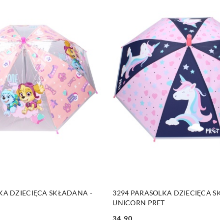
DUKT NIEDOSTĘPNY
PRODUKT NIEDOSTĘP
KA DZIECIĘCA SKŁADANA -
3294 PARASOLKA DZIECIĘCA S
UNICORN PRET
34.90