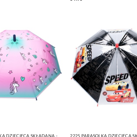
Cena:
DUKT NIEDOSTĘPNY
PRODUKT NIEDOSTĘP
KA DZIECIĘCA SKŁADANA -
2225 PARASOLKA DZIECIĘCA S