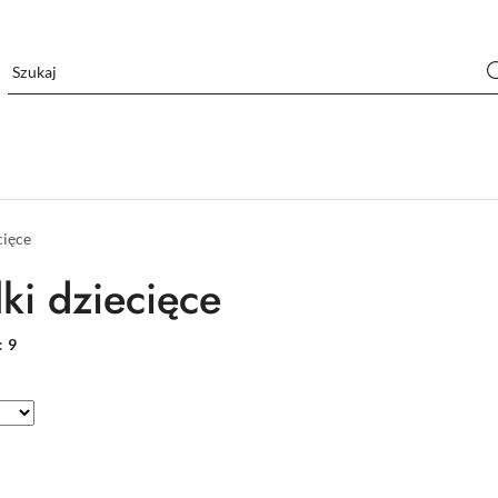
cięce
lki dziecięce
:
9