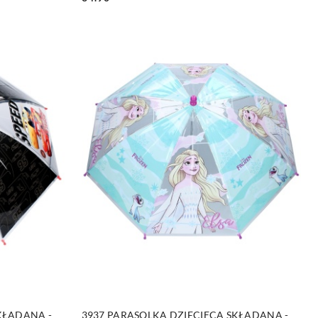
Cena:
NY
DO KOSZYKA
KŁADANA -
3937 PARASOLKA DZIECIĘCA SKŁADANA -