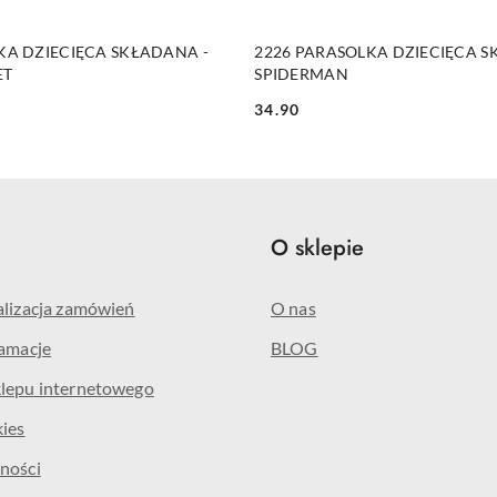
DUKT NIEDOSTĘPNY
PRODUKT NIEDOSTĘP
KA DZIECIĘCA SKŁADANA -
2226 PARASOLKA DZIECIĘCA S
ET
SPIDERMAN
34.90
Cena:
e
O sklepie
alizacja zamówień
O nas
lamacje
BLOG
klepu internetowego
kies
ności