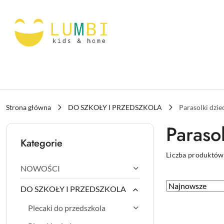
Przejdź do treści głównej
Przejdź do wyszukiwarki
Przejdź do moje konto
Przejdź do menu głównego
Przejdź do stopki
Strona główna
DO SZKOŁY I PRZEDSZKOLA
Parasolki dzie
Paraso
Kategorie
Liczba produktów
NOWOŚCI
Zastosowano
Sortuj
DO SZKOŁY I PRZEDSZKOLA
według
sortowanie:
Plecaki do przedszkola
Najnowsze.