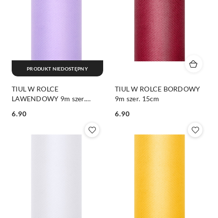
PRODUKT NIEDOSTĘPNY
TIUL W ROLCE
TIUL W ROLCE BORDOWY
LAWENDOWY 9m szer.
9m szer. 15cm
15cm
6.90
6.90
Cena:
Cena: