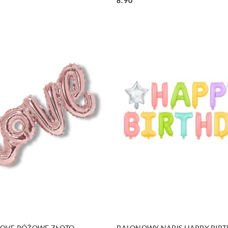
8.90
Cena:
DO KOSZYKA
DO KOSZYKA
LOVE RÓŻOWE ZŁOTO
BALONOWY NAPIS HAPPY BIR