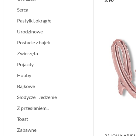
5.90
Cena:
Serca
Pastylki, okrągłe
Urodzinowe
Postacie z bajek
Zwierzęta
Pojazdy
Hobby
Bajkowe
Słodycze i Jedzenie
Z przesłaniem...
Toast
Zabawne
BALON NAPIS 