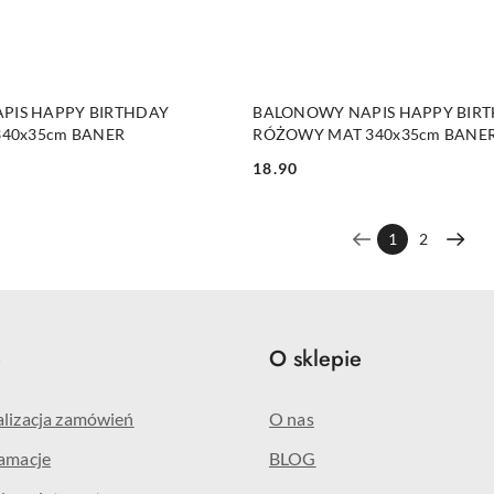
DO KOSZYKA
DO KOSZYKA
PIS HAPPY BIRTHDAY
BALONOWY NAPIS HAPPY BIR
340x35cm BANER
RÓŻOWY MAT 340x35cm BANE
18.90
Cena:
1
2
e
O sklepie
alizacja zamówień
O nas
lamacje
BLOG