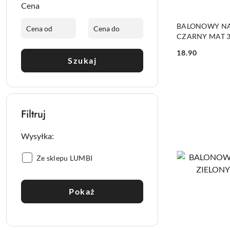
Cena
BALONOWY NA
CZARNY MAT 
18.90
Cena:
Szukaj
Filtruj
Wysyłka:
Wysyłka::
Ze sklepu LUMBI
Pokaż