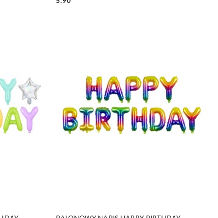
5.90
Cena:
DO KOSZYKA
THDAY
BALONOWY NAPIS HAPPY BIRTHDAY