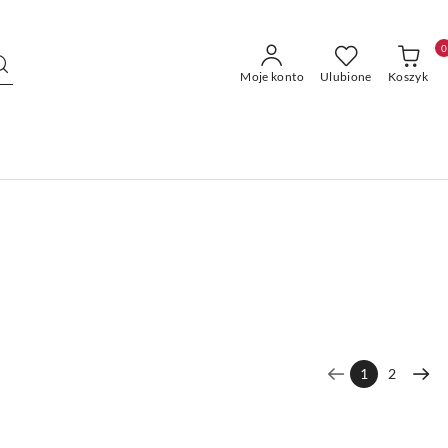
0
Moje konto
Ulubione
Koszyk
1
2