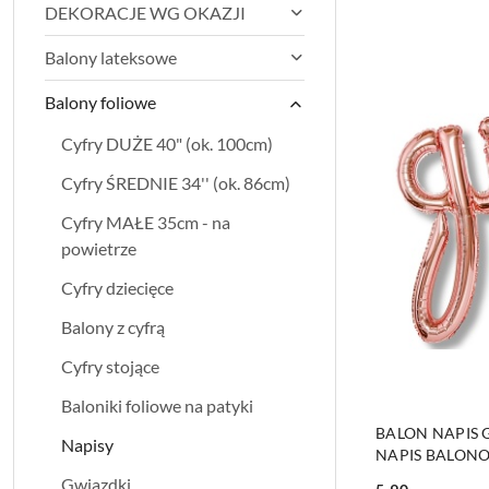
DEKORACJE WG OKAZJI
Balony lateksowe
Balony foliowe
Cyfry DUŻE 40" (ok. 100cm)
Cyfry ŚREDNIE 34'' (ok. 86cm)
Cyfry MAŁE 35cm - na
powietrze
Cyfry dziecięce
Balony z cyfrą
Cyfry stojące
Baloniki foliowe na patyki
BALON NAPIS 
Napisy
NAPIS BALONO
Gwiazdki