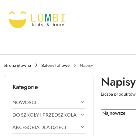
Przejdź do treści głównej
Przejdź do wyszukiwarki
Przejdź do moje konto
Przejdź do menu głównego
Przejdź do stopki
Strona główna
Balony foliowe
Napisy
Napisy
Kategorie
Liczba produktów
NOWOŚCI
Zastosowano
Sortuj
DO SZKOŁY I PRZEDSZKOLA
według
sortowanie:
AKCESORIA DLA DZIECI
Najnowsze.