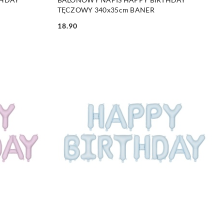
TĘCZOWY 340x35cm BANER
18.90
Cena: