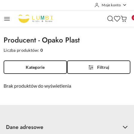
Moje konto
Przejdź do treści głównej
Przejdź do wyszukiwarki
Przejdź do moje konto
Przejdź do menu głównego
Przejdź do stopki
Producent - Opako Plast
Liczba produktów:
0
Kategorie
Filtruj
Brak produktów do wyświetlenia
Dane adresowe