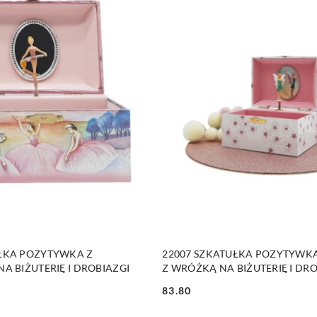
DUKT NIEDOSTĘPNY
PRODUKT NIEDOSTĘP
UŁKA POZYTYWKA Z
22007 SZKATUŁKA POZYTYWKA
A BIŻUTERIĘ I DROBIAZGI
Z WRÓŻKĄ NA BIŻUTERIĘ I DRO
83.80
Cena: