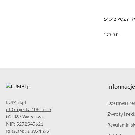
PRO
14042 POZYT
127.70
Cena:
Informacj
Dostawa i re
ul. Grójecka 108 lok. 5
Zwroty i rek
02-367 Warszawa
NIP: 5272545621
Regulamin s
REGON: 363924622