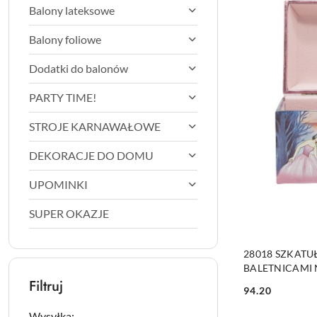
Balony lateksowe
Balony foliowe
Dodatki do balonów
PARTY TIME!
STROJE KARNAWAŁOWE
DEKORACJE DO DOMU
UPOMINKI
SUPER OKAZJE
PRO
28018 SZKAT
BALETNICAMI N
Filtruj
94.20
Cena:
Wysyłka: