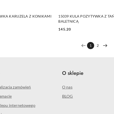
DUKT NIEDOSTĘPNY
PRODUKT NIEDOSTĘP
YWKA KARUZELA Z KONIKAMI
15039 KULA POZYTYWKA Z T
BALETNICĄ
145.20
Cena:
1
2
e
O sklepie
alizacja zamówień
O nas
lamacje
BLOG
klepu internetowego