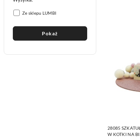
Wysyłka::
Ze sklepu LUMBI
Pokaż
PRO
28085 SZKATU
W KOTKI NA BI