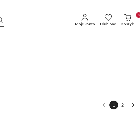
0
Moje konto
Ulubione
Koszyk
1
2