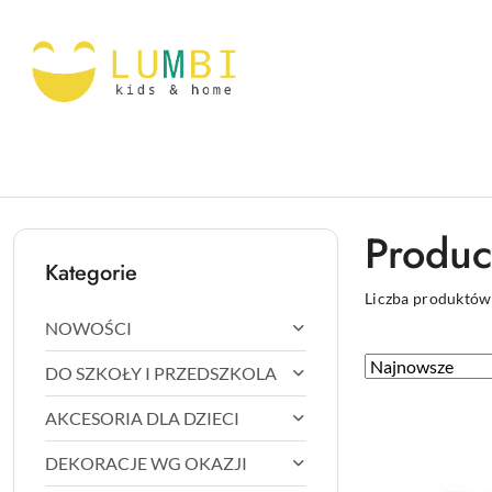
Przejdź do treści głównej
Przejdź do wyszukiwarki
Przejdź do moje konto
Przejdź do menu głównego
Przejdź do stopki
Produc
Kategorie
Liczba produktów
NOWOŚCI
Zastosowano
Sortuj
DO SZKOŁY I PRZEDSZKOLA
według
sortowanie:
AKCESORIA DLA DZIECI
Najnowsze.
DEKORACJE WG OKAZJI