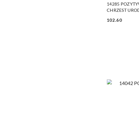
PRO
14285 POZYT
CHRZEST URO
102.60
Cena: