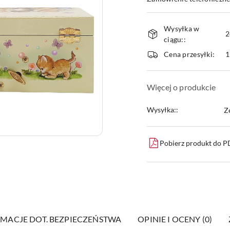
Dostępność
Wysyłka w
i
2
ciągu::
dostawa
Cena przesyłki:
1
Więcej o produkcie
Wysyłka::
Z
Pobierz produkt do 
MACJE DOT. BEZPIECZEŃSTWA
OPINIE I OCENY (0)