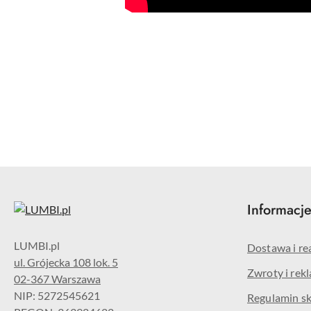
Pomiń karuzelę produktów
Informacj
Dostawa i re
ul. Grójecka 108 lok. 5
Zwroty i rek
02-367 Warszawa
NIP: 5272545621
Regulamin s