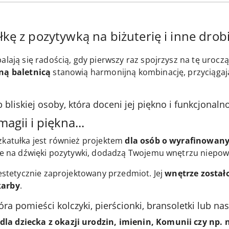
kę z pozytywką na biżuterię i inne drobi
lają się radością, gdy pierwszy raz spojrzysz na tę uroczą 
kną baletnicą
stanowią harmonijną kombinację, przyciągają
b bliskiej osoby, która doceni jej piękno i funkcjonaln
agii i piękna...
zkatułka jest również projektem
dla osób o wyrafinowany
ebie na dźwięki pozytywki, dodadzą Twojemu wnętrzu niepo
 estetycznie zaprojektowany przedmiot. Jej
wnętrze został
karby
.
óra pomieści kolczyki, pierścionki, bransoletki lub nas
la dziecka z okazji urodzin, imienin, Komunii czy np. 