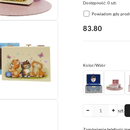
Dostępność:
0
szt.
Powiadom gdy produ
cena:
83.80
Wariant
Kolor/Wzór
Ilość
szt.
Zamówienie telefoniczne