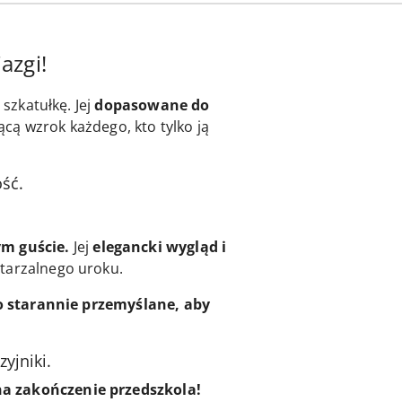
azgi!
szkatułkę. Jej
dopasowane do
cą wzrok każdego, kto tylko ją
ość.
m guście.
Jej
elegancki wygląd i
wtarzalnego uroku.
o starannie przemyślane, aby
zyjniki.
na zakończenie przedszkola!