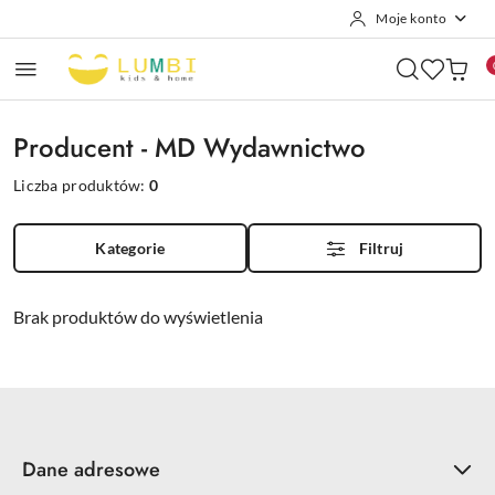
Moje konto
Przejdź do treści głównej
Przejdź do wyszukiwarki
Przejdź do moje konto
Przejdź do menu głównego
Przejdź do stopki
Producent - MD Wydawnictwo
Liczba produktów:
0
Kategorie
Filtruj
Brak produktów do wyświetlenia
Dane adresowe