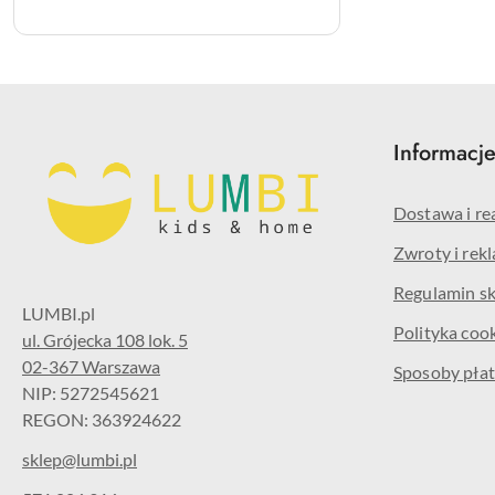
Informacj
Dostawa i re
Zwroty i rek
Regulamin s
Polityka coo
ul. Grójecka 108 lok. 5
02-367 Warszawa
Sposoby płat
NIP: 5272545621
REGON: 363924622
sklep@lumbi.pl