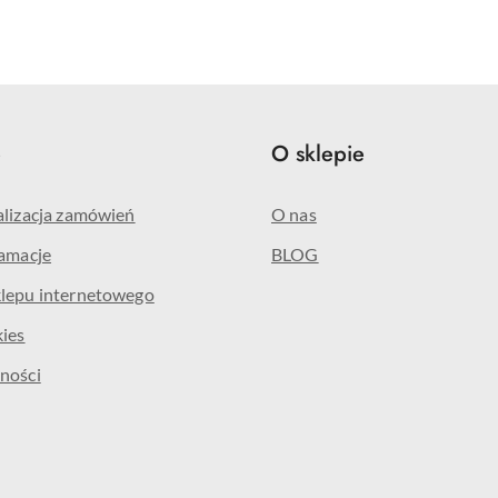
e
O sklepie
alizacja zamówień
O nas
lamacje
BLOG
klepu internetowego
kies
ności