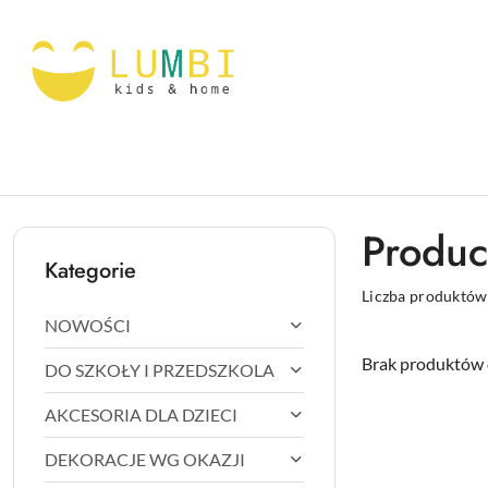
Przejdź do treści głównej
Przejdź do wyszukiwarki
Przejdź do moje konto
Przejdź do menu głównego
Przejdź do stopki
Produc
Kategorie
Liczba produktów
NOWOŚCI
Brak produktów 
DO SZKOŁY I PRZEDSZKOLA
AKCESORIA DLA DZIECI
DEKORACJE WG OKAZJI