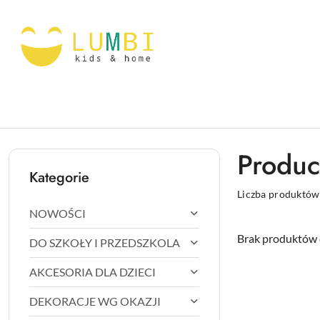
Przejdź do treści głównej
Przejdź do wyszukiwarki
Przejdź do moje konto
Przejdź do menu głównego
Przejdź do stopki
Produce
Kategorie
Liczba produktów
NOWOŚCI
Brak produktów 
DO SZKOŁY I PRZEDSZKOLA
AKCESORIA DLA DZIECI
DEKORACJE WG OKAZJI