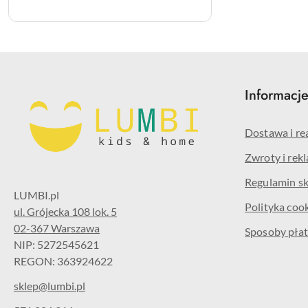
Informacj
Dostawa i re
Zwroty i rek
Regulamin s
Polityka coo
ul. Grójecka 108 lok. 5
02-367 Warszawa
Sposoby płat
NIP: 5272545621
REGON: 363924622
sklep@lumbi.pl