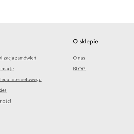
e
O sklepie
alizacja zamówień
O nas
lamacje
BLOG
klepu internetowego
kies
ności