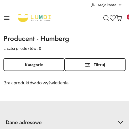
Moje konto
Przejdź do treści głównej
Przejdź do wyszukiwarki
Przejdź do moje konto
Przejdź do menu głównego
Przejdź do stopki
Producent - Humberg
Liczba produktów:
0
Kategorie
Filtruj
Brak produktów do wyświetlenia
Dane adresowe