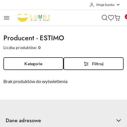
Moje konto
Przejdź do treści głównej
Przejdź do wyszukiwarki
Przejdź do moje konto
Przejdź do menu głównego
Przejdź do stopki
Producent - ESTIMO
Liczba produktów:
0
Kategorie
Filtruj
Brak produktów do wyświetlenia
Dane adresowe