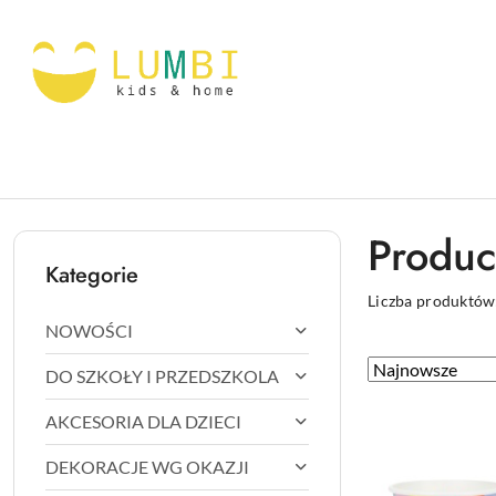
Przejdź do treści głównej
Przejdź do wyszukiwarki
Przejdź do moje konto
Przejdź do menu głównego
Przejdź do stopki
Produc
Kategorie
Liczba produktów
NOWOŚCI
Zastosowano
Sortuj
DO SZKOŁY I PRZEDSZKOLA
według
sortowanie:
AKCESORIA DLA DZIECI
Najnowsze.
DEKORACJE WG OKAZJI