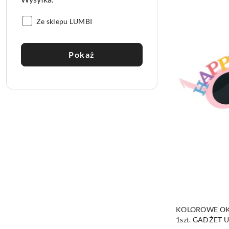
Wysyłka::
Ze sklepu LUMBI
Pokaż
KOLOROWE OK
1szt. GADŻET