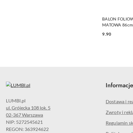
BALON FOLIOW
MATOWA 86cm
ROCZNICA
9.90
Cena:
Informacj
Dostawa i re
ul. Grójecka 108 lok. 5
Zwroty i rek
02-367 Warszawa
NIP: 5272545621
Regulamin s
REGON: 363924622