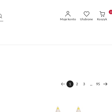
0
Moje konto
Ulubione
Koszyk
...
1
2
3
95