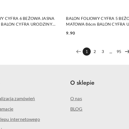
DO KOSZYKA
DO KOSZYKA
Y CYFRA 6 BEŻOWA JASNA
BALON FOLIOWY CYFRA 5 BEŻ
 BALON CYFRA URODZINY
MATOWA 86cm BALON CYFRA 
ROCZNICA
9.90
Cena:
...
1
2
3
95
e
O sklepie
alizacja zamówień
O nas
lamacje
BLOG
klepu internetowego