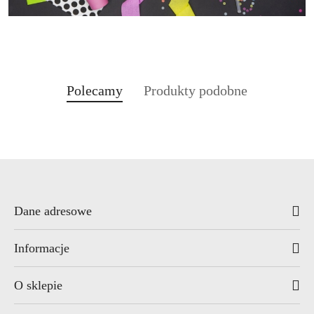
Produkty
Produkty
Polecamy
Produkty podobne
Pomiń karuzelę produktów
o
o
statusie:
statusie:
Dane adresowe
Informacje
O sklepie