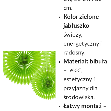
cm.
Kolor zielone
jabłuszko
–
świeży,
energetyczny i
radosny.
Materiał: bibuła
– lekki,
estetyczny i
przyjazny dla
środowiska.
Łatwy montaż
–