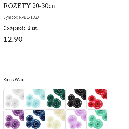
ROZETY 20-30cm
Symbol:
RPB1-102J
Dostępność:
2
szt.
cena:
12.90
Wariant
Kolor/Wzór: