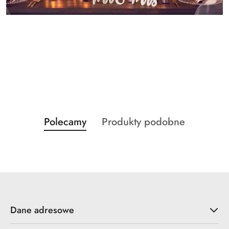
Produkty
Produkty
Polecamy
Produkty podobne
Pomiń karuzelę produktów
o
o
statusie:
statusie:
Dane adresowe