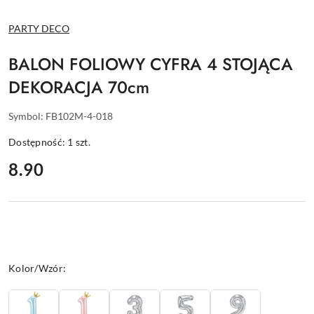
NAZWA
PARTY DECO
PRODUCENTA:
BALON FOLIOWY CYFRA 4 STOJĄCA
DEKORACJA 70cm
Symbol:
FB102M-4-018
Dostępność:
1
szt.
cena:
8.90
Wariant
Kolor/Wzór: