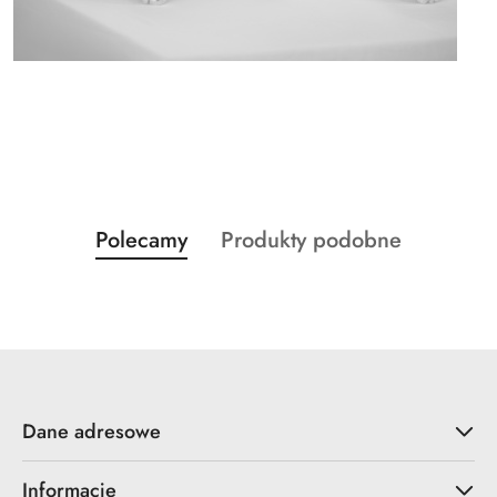
Produkty
Produkty
Polecamy
Produkty podobne
Pomiń karuzelę produktów
o
o
statusie:
statusie:
Dane adresowe
Informacje