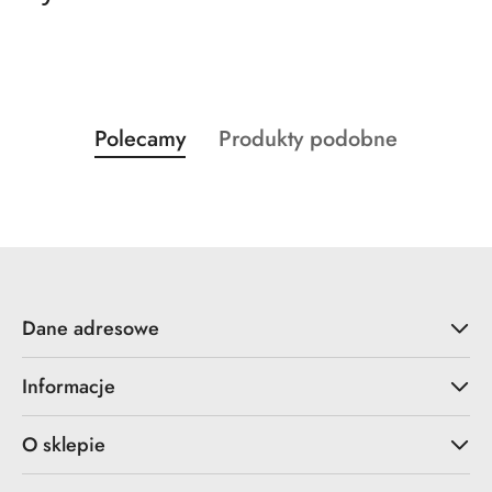
Produkty
Produkty
Polecamy
Produkty podobne
Pomiń karuzelę produktów
o
o
statusie:
statusie:
Dane adresowe
Informacje
O sklepie