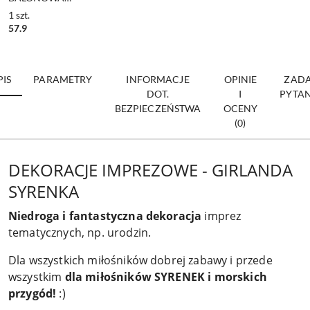
SYRENKA DUŻY
1
szt.
ZESTAW 121el.
57.9
DEKORACJE
IMPREZOWE
PIS
PARAMETRY
INFORMACJE
OPINIE
ZADA
DOT.
I
PYTAN
BEZPIECZEŃSTWA
OCENY
(0)
DEKORACJE IMPREZOWE - GIRLANDA
SYRENKA
Niedroga i fantastyczna dekoracja
imprez
tematycznych, np. urodzin.
Dla wszystkich miłośników dobrej zabawy i przede
wszystkim
dla miłośników SYRENEK i morskich
przygód!
:)