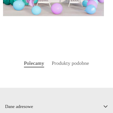
Produkty
Produkty
Polecamy
Produkty podobne
Pomiń karuzelę produktów
o
o
statusie:
statusie:
Dane adresowe