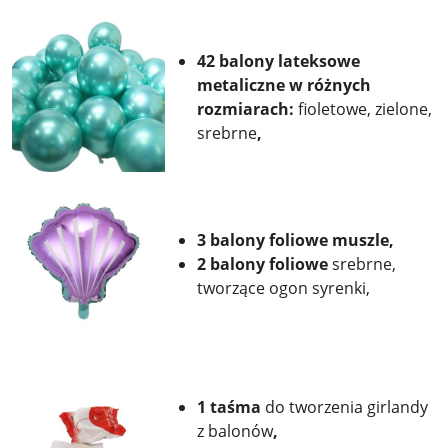
42 balony lateksowe
metaliczne w różnych
rozmiarach:
fioletowe, zielone,
srebrne
,
3 balony foliowe
muszle,
2 balony foliowe
srebrne,
tworzące ogon syrenki,
1 taśma
do tworzenia girlandy
z balonów
,