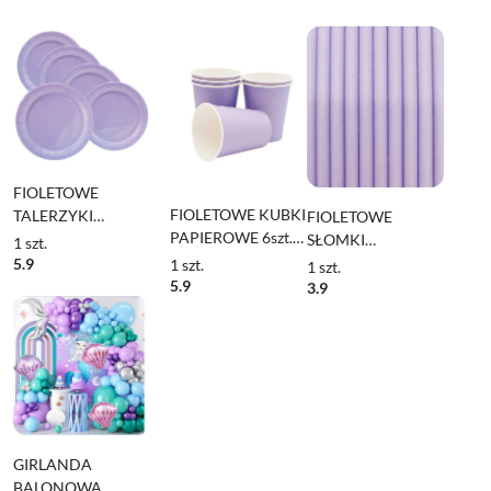
FIOLETOWE
FIOLETOWE KUBKI
TALERZYKI
FIOLETOWE
PAPIEROWE 6szt.
PAPIEROWE 6szt.
SŁOMKI
1
szt.
KUBECZKI
TALERZYKI
PAPIEROWE 10szt.
5.9
1
szt.
1
szt.
JEDNORAZOWE
JEDNORAZOWE18cm
SŁOMKI
5.9
3.9
JEDNORAZOWE
GIRLANDA
BALONOWA