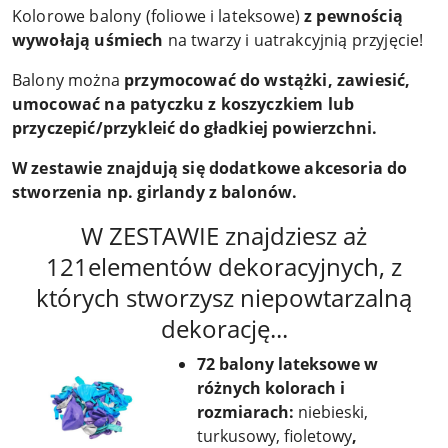
Kolorowe balony (foliowe i lateksowe)
z pewnością
wywołają uśmiech
na twarzy i uatrakcyjnią przyjęcie!
Balony można
przymocować do wstążki, zawiesić,
umocować na patyczku z koszyczkiem lub
przyczepić/przykleić do gładkiej powierzchni.
W zestawie znajdują się dodatkowe akcesoria do
stworzenia np. girlandy z balonów.
W ZESTAWIE znajdziesz aż
121elementów dekoracyjnych, z
których stworzysz niepowtarzalną
dekorację...
72 balony lateksowe
w
różnych kolorach i
rozmiarach:
niebieski,
turkusowy, fioletowy
,