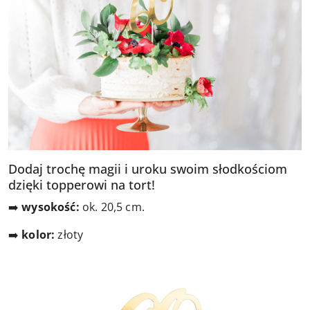
Dodaj trochę magii i uroku swoim słodkościom
dzięki topperowi na tort!
➡️
wysokość
:
ok. 20,5 cm.
➡️
kolor:
złoty