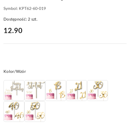
Symbol:
KPT62-60-019
Dostępność:
2
szt.
cena:
12.90
Wariant
Kolor/Wzór