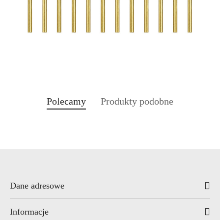
Produkty
Produkty
Polecamy
Produkty podobne
Pomiń karuzelę produktów
o
o
statusie:
statusie:
Dane adresowe
Informacje