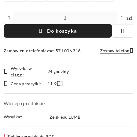
Ilość
szt.
Do koszyka
Zamówienie telefoniczne: 571 006 316
Zostaw telefon
Dostępność
Wysyłka w
i
24 godziny
ciągu::
Wyślij
dostawa
Cena przesyłki:
11.9
Więcej o produkcie
Wysyłka::
Ze sklepu LUMBI
Pobierz produkt do PDF