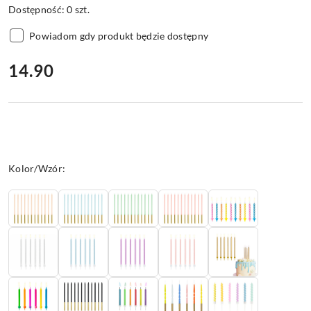
Dostępność:
0
szt.
Powiadom gdy produkt będzie dostępny
cena:
14.90
Wariant
Kolor/Wzór: