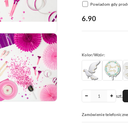
Powiadom gdy produ
cena:
6.90
Wariant
Kolor/Wzór:
Ilość
szt.
Zamówienie telefoniczne
Dostępność