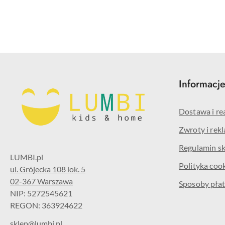
Pomiń karuzelę produktów
Informacj
Dostawa i re
Zwroty i rek
Regulamin s
Polityka coo
ul. Grójecka 108 lok. 5
02-367 Warszawa
Sposoby płat
NIP: 5272545621
REGON: 363924622
sklep@lumbi.pl