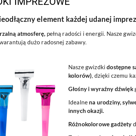
DKI IMPREZOWE
ieodłączny element każdej udanej imprez
rzalną atmosferę,
pełną radości i energii. Nasze gwi
gwarantują dużo radosnej zabawy.
Nasze gwizdki
dostępne s
kolorów)
, dzięki czemu ka
Głośny i wyraźny dźwięk
Idealne
na urodziny, sylwe
innych okazji.
Różnokolorowe gadżety
d