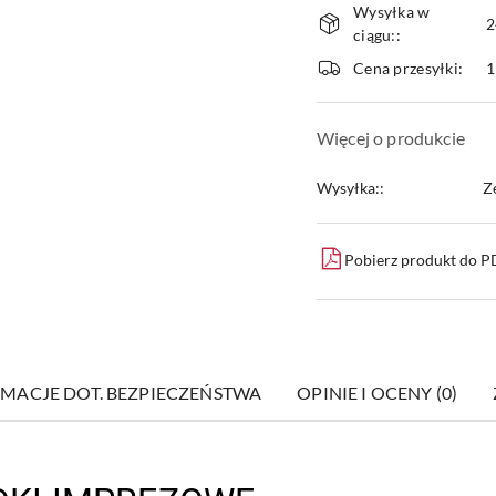
Wysyłka w
i
2
ciągu::
dostawa
Cena przesyłki:
1
Więcej o produkcie
Wysyłka::
Z
Pobierz produkt do 
MACJE DOT. BEZPIECZEŃSTWA
OPINIE I OCENY (0)