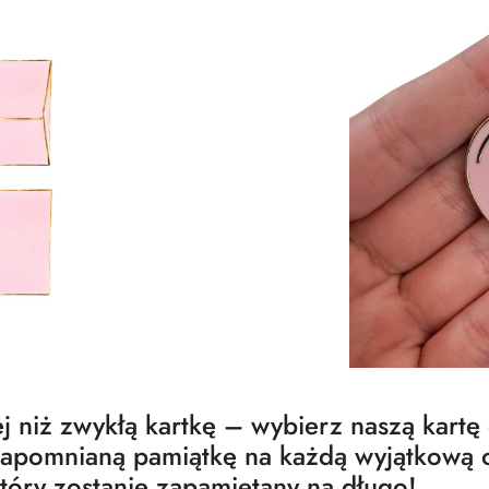
ej niż zwykłą kartkę – wybierz naszą kartę
zapomnianą pamiątkę na każdą wyjątkową o
tóry zostanie zapamiętany na długo!