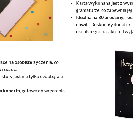
Karta
wykonana jest z wyso
gramaturze, co zapewnia jej 
Idealna na 30 urodziny, ro
chwil..
Doskonały dodatek d
osobistego charakteru i wy
sce na osobiste życzenia,
co
i uczuć.
,
który jest nie tylko ozdobą, ale
ka koperta
, gotowa do wręczenia