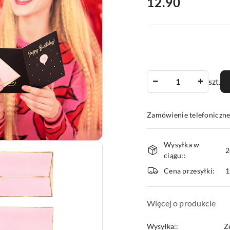
cena:
12.90
Ilość
szt.
Zamówienie telefoniczne
Dostępność
Wysyłka w
i
2
ciągu::
dostawa
Cena przesyłki:
1
Więcej o produkcie
Wysyłka::
Z