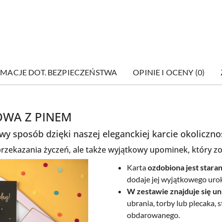
MACJE DOT. BEZPIECZEŃSTWA
OPINIE I OCENY (0)
OWA Z PINEM
y sposób dzięki naszej eleganckiej karcie okoliczno
 przekazania życzeń, ale także wyjątkowy upominek, który z
Karta
ozdobiona jest star
dodaje jej wyjątkowego uroku
W zestawie znajduje się un
ubrania, torby lub plecaka,
obdarowanego.