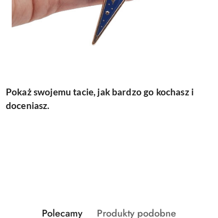
Pokaż swojemu tacie, jak bardzo go kochasz i
doceniasz.
Produkty
Produkty
Polecamy
Produkty podobne
Pomiń karuzelę produktów