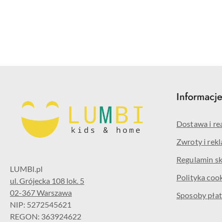
Pomiń karuzelę produktów
Informacj
Dostawa i re
Zwroty i rek
Regulamin s
Polityka coo
ul. Grójecka 108 lok. 5
02-367 Warszawa
Sposoby płat
NIP: 5272545621
REGON: 363924622