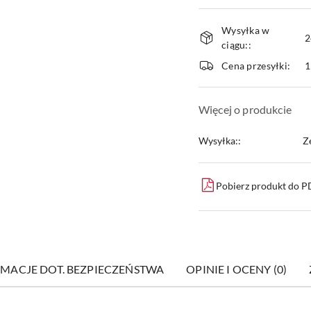
Dostępność
Wysyłka w
i
2
ciągu::
dostawa
Cena przesyłki:
1
Więcej o produkcie
Wysyłka::
Z
Pobierz produkt do 
MACJE DOT. BEZPIECZEŃSTWA
OPINIE I OCENY (0)