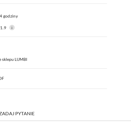
Wyślij
4 godziny
1.9
e sklepu LUMBI
PDF
ZADAJ PYTANIE