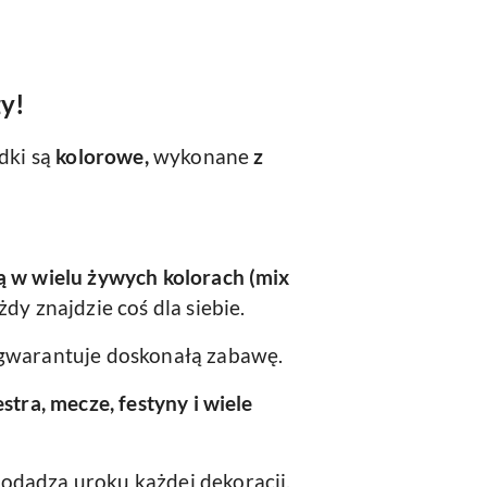
y!
zdki są
kolorowe,
wykonane
z
ą w wielu żywych kolorach (mix
żdy znajdzie coś dla siebie.
gwarantuje doskonałą zabawę.
stra, mecze, festyny i wiele
odadzą uroku każdej dekoracji.