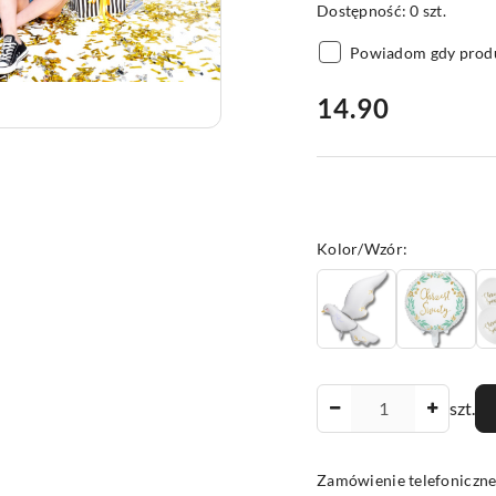
Dostępność:
0
szt.
Powiadom gdy produ
cena:
14.90
Wariant
Kolor/Wzór:
Ilość
szt.
Zamówienie telefoniczne