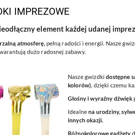
DKI IMPREZOWE
ieodłączny element każdej udanej imprez
rzalną atmosferę,
pełną radości i energii. Nasze gwi
gwarantują dużo radosnej zabawy.
Nasze gwizdki
dostępne s
kolorów)
, dzięki czemu ka
Głośny i wyraźny dźwięk
Idealne
na urodziny, sylwe
innych okazji.
Różnokolorowe gadżety
d