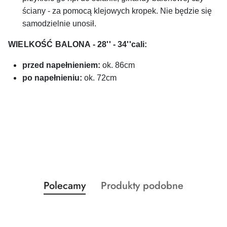
ściany - za pomocą klejowych kropek. Nie będzie się
samodzielnie unosił.
WIELKOŚĆ BALONA - 28'' - 34''cali:
przed napełnieniem:
ok. 86cm
po napełnieniu:
ok. 72cm
Produkty
Produkty
Polecamy
Produkty podobne
Pomiń karuzelę produktów
o
o
statusie:
statusie: