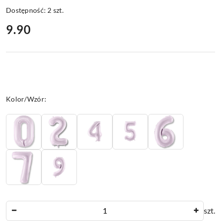
Dostępność:
2
szt.
cena:
9.90
Wariant
Kolor/Wzór:
Ilość
szt.