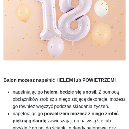
Balon możesz napełnić HELEM lub POWIETRZEM!
napełniając go
helem, będzie się unosił.
Z pomocą
obciążników zrobisz z niego stojącą dekorację, możesz
go również wręczyć podczas składania życzeń.
napęłniając go
powietrzem
możesz z niego zrobić
piękną girlandę
zawieszając go na wstążce lub
przykleić go np. do ścianki, girlandy balonowej czy