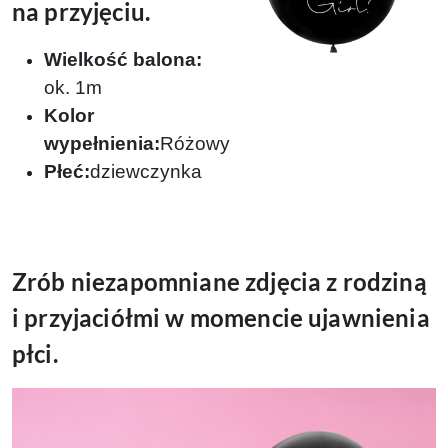
na przyjęciu.
Wielkość balona:
ok. 1m
Kolor
wypełnienia:
Róż
owy
Płeć:
dziewcz
ynka
Zrób niezapomniane zdjęcia z rodziną
i przyjaciółmi w momencie ujawnienia
płci.