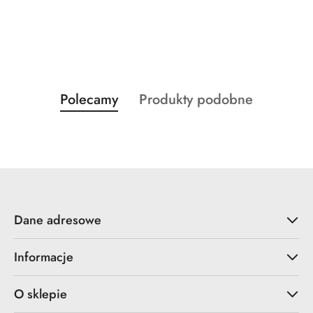
Produkty
Produkty
Polecamy
Produkty podobne
Pomiń karuzelę produktów
o
o
statusie:
statusie:
Dane adresowe
Informacje
O sklepie