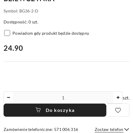
Symbol:
BG36-2-D
Dostępność:
0
szt.
Powiadom gdy produkt będzie dostępny
cena:
24.90
Ilość
szt.
Do koszyka
Zamówienie telefoniczne: 571 006 316
Zostaw telefon