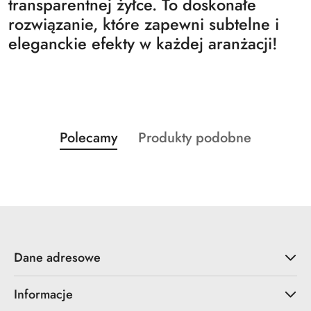
transparentnej żyłce. To doskonałe
rozwiązanie, które zapewni subtelne i
eleganckie efekty w każdej aranżacji!
Produkty
Produkty
Polecamy
Produkty podobne
Pomiń karuzelę produktów
o
o
statusie:
statusie:
Dane adresowe
Informacje