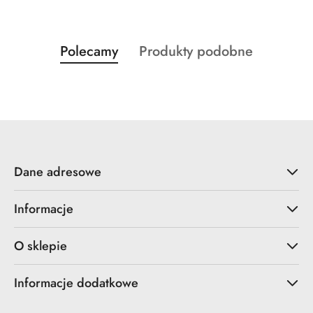
Produkty
Produkty
Polecamy
Produkty podobne
Pomiń karuzelę produktów
o
o
statusie:
statusie:
Dane adresowe
Informacje
O sklepie
Informacje dodatkowe