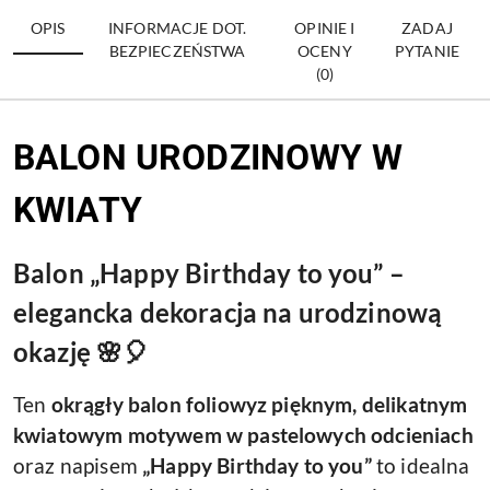
OPIS
INFORMACJE DOT.
OPINIE I
ZADAJ
BEZPIECZEŃSTWA
OCENY
PYTANIE
(0)
BALON URODZINOWY W
KWIATY
Balon „Happy Birthday to you” –
elegancka dekoracja na urodzinową
okazję 🌸🎈
Ten
okrągły balon foliowy
z pięknym, delikatnym
kwiatowym motywem w pastelowych odcieniach
oraz napisem
„Happy Birthday to you”
to idealna