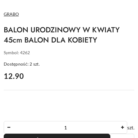
NAZWA
GRABO
PRODUCENTA:
BALON URODZINOWY W KWIATY
45cm BALON DLA KOBIETY
Symbol:
4262
Dostępność:
2
szt.
cena:
12.90
Ilość
szt.