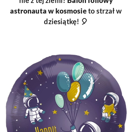
nie z tej ziemi?
Balon foliowy
astronauta w kosmosie
to strzał w
dziesiątkę! 🎈