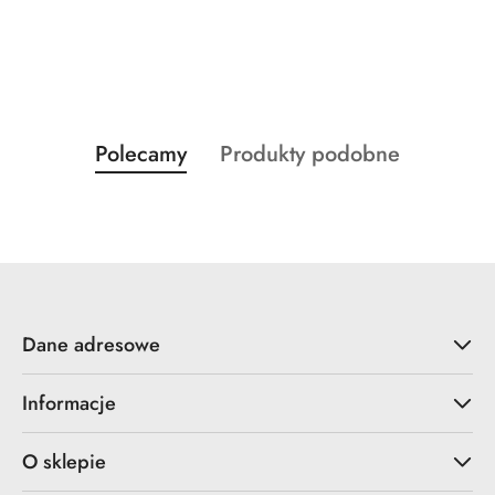
Produkty
Produkty
Polecamy
Produkty podobne
Pomiń karuzelę produktów
o
o
statusie:
statusie:
Dane adresowe
Informacje
O sklepie