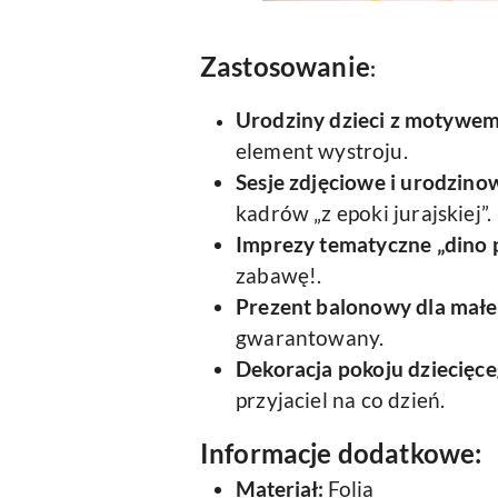
Zastosowanie
:
Urodziny dzieci z motywe
element wystroju.
Sesje zdjęciowe i urodzino
kadrów „z epoki jurajskiej”.
Imprezy tematyczne „dino 
zabawę!.
Prezent balonowy dla mał
gwarantowany.
Dekoracja pokoju dziecięc
przyjaciel na co dzień.
Informacje dodatkowe:
Materiał:
Folia