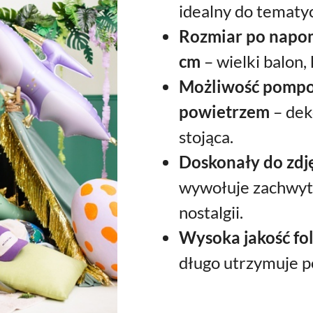
idealny do tematyc
Rozmiar po napo
cm
– wielki balon,
Możliwość pompo
powietrzem
– dek
stojąca.
Doskonały do zdj
wywołuje zachwyt,
nostalgii.
Wysoka jakość fol
długo utrzymuje p