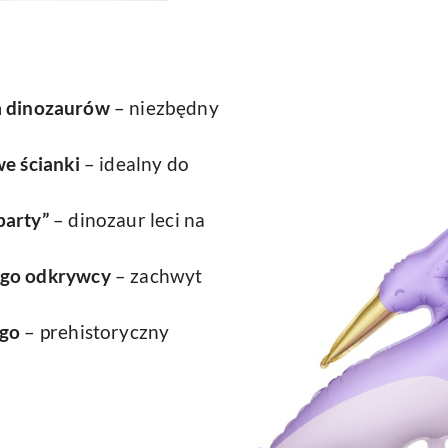
m dinozaurów
– niezbędny
we ścianki
– idealny do
party”
– dinozaur leci na
ego odkrywcy
– zachwyt
ego
– prehistoryczny