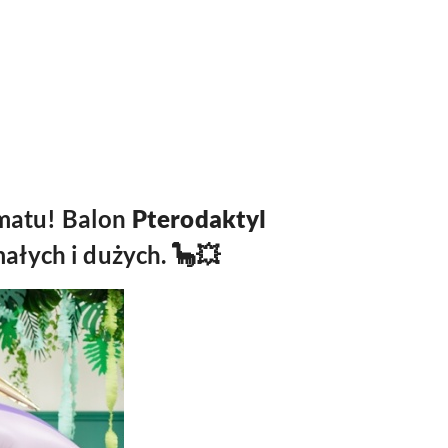
imatu! Balon
Pterodaktyl
ałych i dużych. 🦕💥