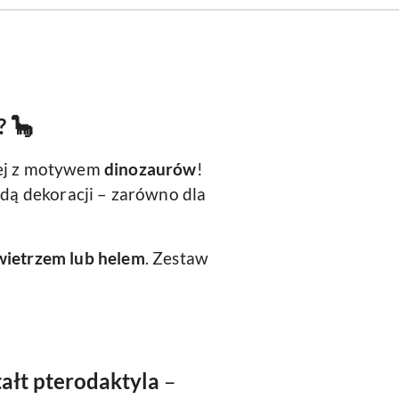
? 🦕
nej z motywem
dinozaurów
!
zdą dekoracji – zarówno dla
ietrzem lub helem
. Zestaw
ałt pterodaktyla
–