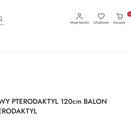
0
Moje konto
Ulubione
Koszyk
WY PTERODAKTYL 120cm BALON
ERODAKTYL