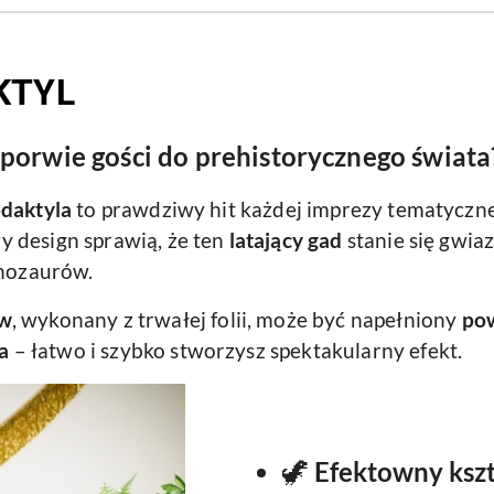
KTYL
 porwie gości do prehistorycznego świata
daktyla
to prawdziwy hit każdej imprezy tematycz
y design sprawią, że ten
latający gad
stanie się gwia
inozaurów.
ów
, wykonany z trwałej folii, może być napełniony
pow
a
– łatwo i szybko stworzysz spektakularny efekt.
🦖
Efektowny kszt