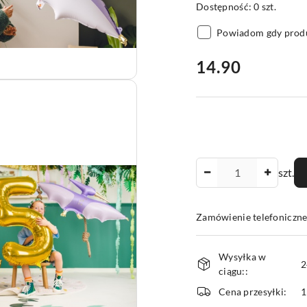
Dostępność:
0
szt.
Powiadom gdy produ
cena:
14.90
Ilość
szt.
Zamówienie telefoniczne
Dostępność
Wysyłka w
i
2
ciągu::
dostawa
Cena przesyłki:
1