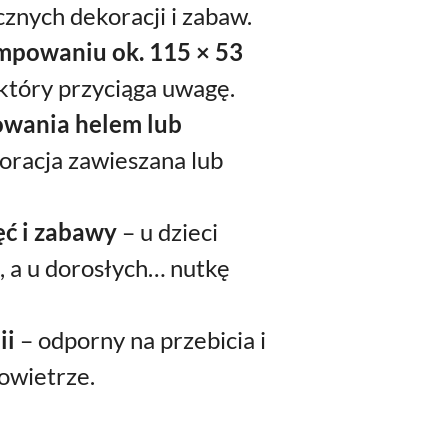
znych dekoracji i zabaw.
mpowaniu ok. 115 × 53
 który przyciąga uwagę.
wania helem lub
oracja zawieszana lub
ęć i zabawy
– u dzieci
 a u dorosłych… nutkę
ii
– odporny na przebicia i
owietrze.