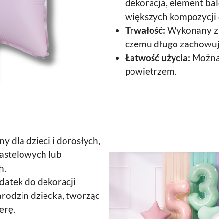
dekoracja, element ba
większych kompozycji 
Trwałość:
Wykonany z wy
czemu długo zachowuje 
Łatwość użycia:
Można 
powietrzem.
y dla dzieci i dorosłych,
pastelowych lub
h.
atek do dekoracji
narodzin dziecka, tworząc
erę.