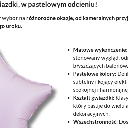
iazdki, w pastelowym odcieniu!
y wybór na
różnorodne okazje, od kameralnych przyj
go uroku.
Matowe wykończenie:
stonowany wygląd, odr
błyszczących balonów.
Pastelowe kolory:
Deli
subtelny i kojący efek
spokojnej i harmonijne
Kształt gwiazdki:
Klasy
który pasuje do wielu
dekoracyjnych.
Wszechstronność:
Dos