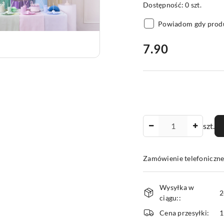
Dostępność:
0
szt.
Powiadom gdy produ
cena:
7.90
Ilość
szt.
Zamówienie telefoniczne
Dostępność
Wysyłka w
i
2
ciągu::
dostawa
Cena przesyłki:
1