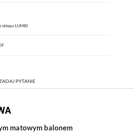
e sklepu LUMBI
PDF
ZADAJ PYTANIE
WA
naszym matowym balonem