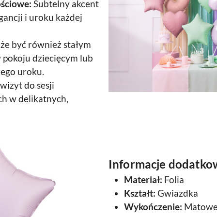
ościowe:
Subtelny akcent
gancji i uroku każdej
że być również stałym
pokoju dziecięcym lub
nego uroku.
wizyt do sesji
ch w delikatnych,
Informacje dodatko
Materiał:
Folia
Kształt:
Gwiazdka
Wykończenie:
Matow