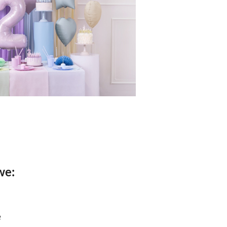
we:
e