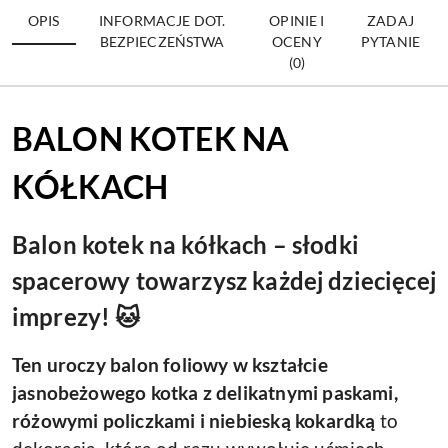
OPIS
INFORMACJE DOT.
OPINIE I
ZADAJ
BEZPIECZEŃSTWA
OCENY
PYTANIE
(0)
BALON KOTEK NA
KÓŁKACH
Balon kotek na kółkach – słodki
spacerowy towarzysz każdej dziecięcej
imprezy! 🐱
Ten uroczy balon foliowy w kształcie
jasnobeżowego kotka z delikatnymi paskami,
różowymi policzkami i niebieską kokardką
to