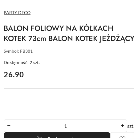
NAZWA
PARTY DECO
PRODUCENTA:
BALON FOLIOWY NA KÓŁKACH
KOTEK 73cm BALON KOTEK JEŻDŻĄCY
Symbol:
FB381
Dostępność:
2
szt.
cena:
26.90
Ilość
szt.