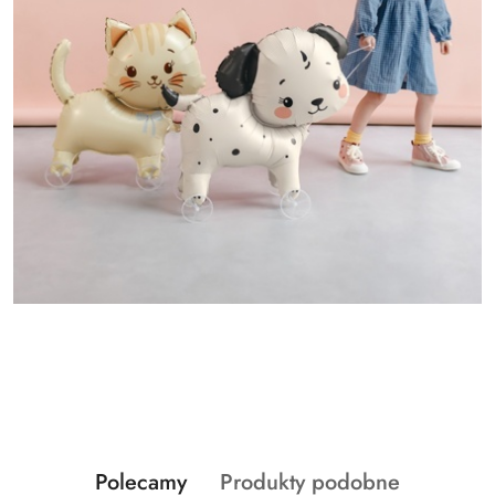
Produkty
Produkty
Polecamy
Produkty podobne
Pomiń karuzelę produktów