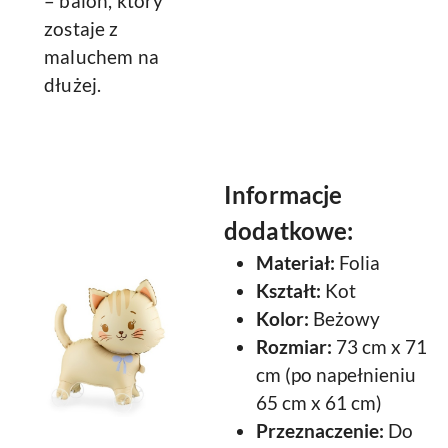
– balon, który
zostaje z
maluchem na
dłużej.
Informacje
dodatkowe:
Materiał:
Folia
Kształt:
Kot
Kolor:
Beżowy
Rozmiar:
73 cm x 71
cm (po napełnieniu
65 cm x 61 cm)
Przeznaczenie:
Do