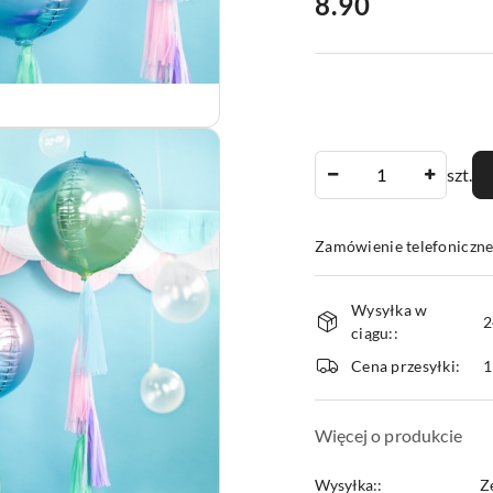
cena:
8.90
Ilość
szt.
Zamówienie telefoniczne
Dostępność
Wysyłka w
i
2
ciągu::
dostawa
Cena przesyłki:
1
Więcej o produkcie
Wysyłka::
Z