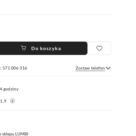
Do koszyka
: 571 006 316
Zostaw telefon
Wyślij
4 godziny
1.9
e sklepu LUMBI