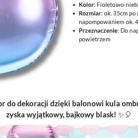
Kolor
: Fioletowo-nieb
Rozmiar
: ok. 35cm p
napompowaniem ok. 4
Przeznaczenie
: Do na
powietrzem
r do dekoracji dzięki balonowi kula ombr
zyska wyjątkowy, bajkowy blask!
✨🎈