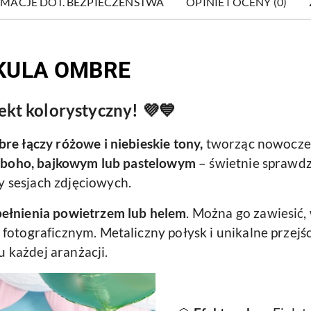
MACJE DOT. BEZPIECZEŃSTWA
OPINIE I OCENY (0)
KULA OMBRE
kt kolorystyczny! 💜💙
re łączy różowe i niebieskie tony,
tworząc nowoczes
 boho, bajkowym lub pastelowym
– świetnie sprawdzi
 sesjach zdjęciowych.
ełnienia powietrzem lub helem
. Można go zawiesić
fotograficznym. Metaliczny połysk i unikalne przejśc
 każdej aranżacji.