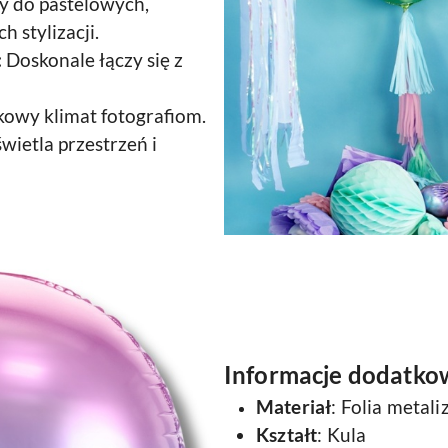
y do pastelowych,
 stylizacji.
:
Doskonale łączy się z
kowy klimat fotografiom.
świetla przestrzeń i
Informacje dodatko
Materiał
: Folia metal
Kształt
: Kula