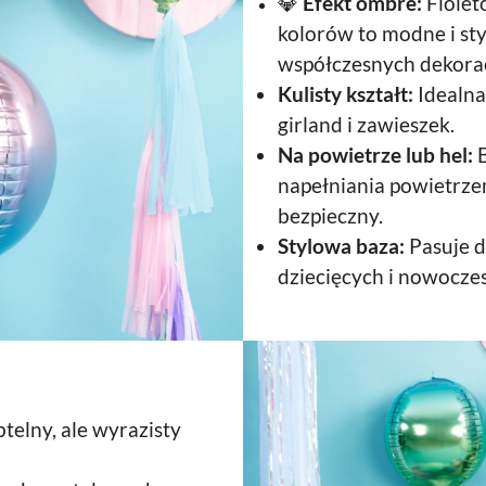
💎
Efekt ombre:
Fiolet
kolorów to modne i st
współczesnych dekorac
Kulisty kształt:
Idealna
girland i zawieszek.
Na powietrze lub hel:
B
napełniania powietrzem
bezpieczny.
Stylowa baza:
Pasuje d
dziecięcych i nowoczes
telny, ale wyrazisty