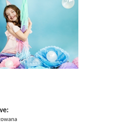
we:
izowana