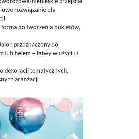
oworóżowe-niebieskie przejście
ylowe rozwiązanie dla
ji.
 forma do tworzenia bukietów,
alon przeznaczony do
 lub helem – łatwy w użyciu i
o dekoracji tematycznych,
nych aranżacji.