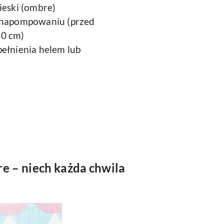
ieski (ombre)
o napompowaniu (przed
0 cm)
pełnienia helem lub
e – niech każda chwila