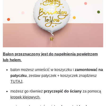
Balon przeznaczony jest do napełnienia powietrzem
lub helem.
balon możesz umieścić w koszyczku i
zamontować na
patyczku
, zestaw patyczek + koszyczek znajdziesz
TUTAJ
,
możesz go również
przyczepić do ściany
za pomocą
kropek klejowych
,