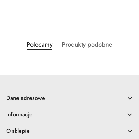
Produkty
Produkty
Polecamy
Produkty podobne
Pomiń karuzelę produktów
o
o
statusie:
statusie:
Dane adresowe
Informacje
O sklepie