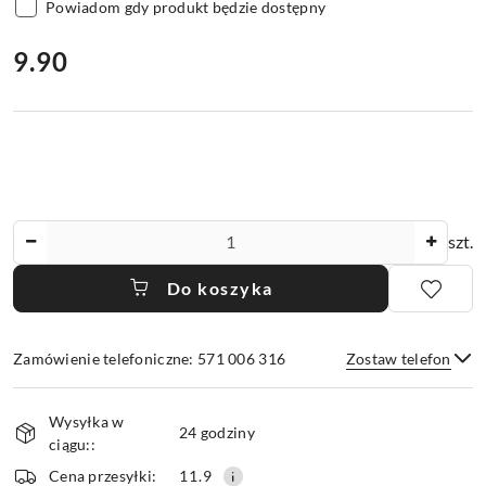
Powiadom gdy produkt będzie dostępny
cena:
9.90
Ilość
szt.
Do koszyka
Zamówienie telefoniczne: 571 006 316
Zostaw telefon
Dostępność
Wysyłka w
i
24 godziny
ciągu::
dostawa
Wyślij
Cena przesyłki:
11.9