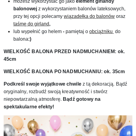
możesz wykorzystać go jako
element girlandy
balonowej
z wykorzystaniem balonów lateksowych,
przy tej opcji polecamy
wiązadełka do balonów
oraz
taśmę do girland
,
l
ub wypełnić go helem
-
pamiętaj
o
obciążniku
do
balona
:)
WIELKOŚĆ BALONA PRZED NADMUCHANIEM: ok.
45
cm
WIELKOŚĆ BALONA PO NADMUCHANIU: ok. 35
cm
Podkreśl swoje wyjątkowe chwile
z tą dekoracją. Bądź
oryginalny, rozbudź swoją kreatywność i stwórz
niepowtarzalną atmosferę.
Bądź gotowy na
spektakularne efekty!