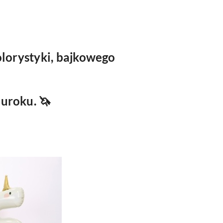
olorystyki, bajkowego
e uroku
. 🦄