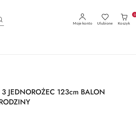
0
Moje konto
Ulubione
Koszyk
 3 JEDNOROŻEC 123cm BALON
URODZINY