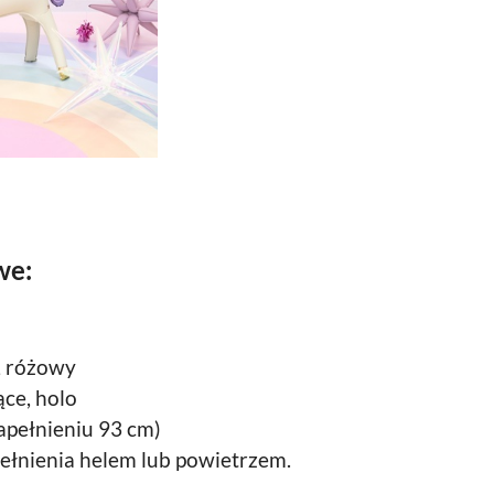
we:
, różowy
ce, holo
apełnieniu 93 cm)
łnienia helem lub powietrzem.