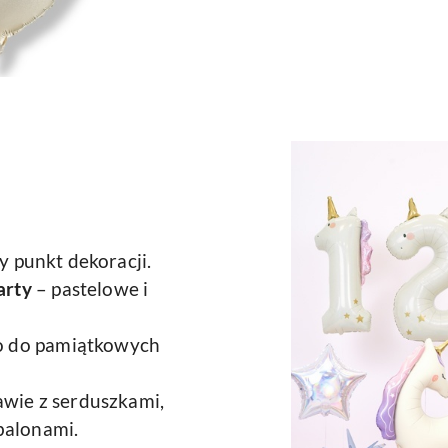
y punkt dekoracji.
arty
– pastelowe i
ło do pamiątkowych
awie z serduszkami,
balonami.