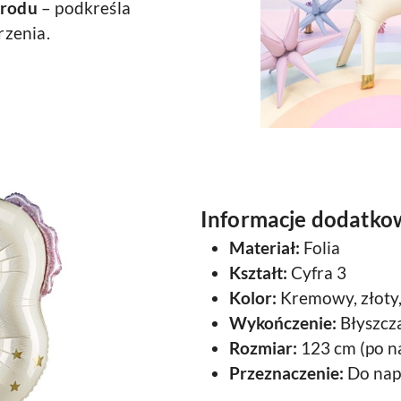
grodu
– podkreśla
zenia.
Informacje dodatko
Materiał:
Folia
Kształt:
Cyfra 3
Kolor:
Kremowy, złoty
Wykończenie:
Błyszczą
Rozmiar:
123 cm (po n
Przeznaczenie:
Do nape