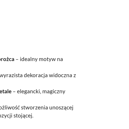
orożca
– idealny motyw na
wyrazista dekoracja widoczna z
etale
– elegancki, magiczny
żliwość stworzenia unoszącej
zycji stojącej.