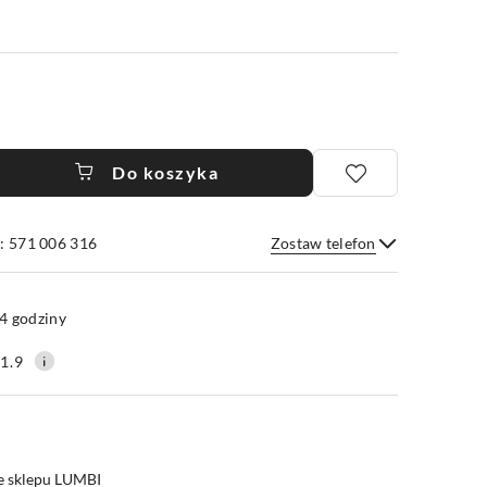
Do koszyka
: 571 006 316
Zostaw telefon
Wyślij
4 godziny
1.9
e sklepu LUMBI