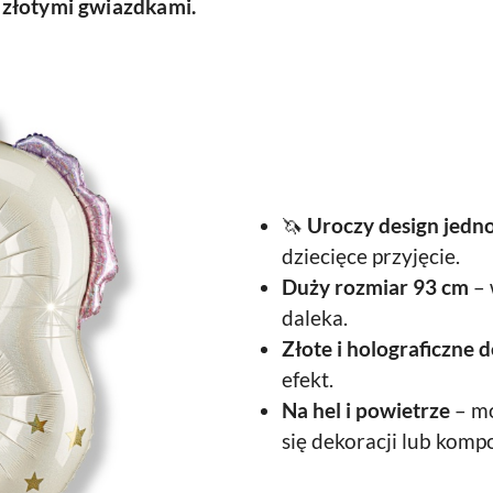
 złotymi gwiazdkami.
🦄
Uroczy design jedn
dziecięce przyjęcie.
Duży rozmiar 93 cm
– 
daleka.
Złote i holograficzne d
efekt.
Na hel i powietrze
– mo
się dekoracji lub kompo