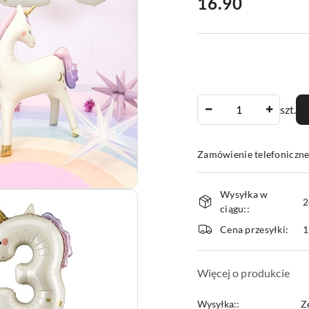
cena:
16.90
Ilość
szt.
Zamówienie telefoniczne
Dostępność
Wysyłka w
i
2
ciągu::
dostawa
Cena przesyłki:
1
Więcej o produkcie
Wysyłka::
Z