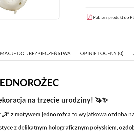
Pobierz produkt do 
MACJE DOT. BEZPIECZEŃSTWA
OPINIE I OCENY (0)
 JEDNOROŻEC
koracja na trzecie urodziny! 🦄✨
ry „3” z motywem jednorożca
to wyjątkowa ozdoba na 
tyce z delikatnym holograficznym połyskiem, ozdob