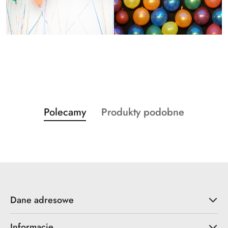
Produkty
Produkty
Polecamy
Produkty podobne
Pomiń karuzelę produktów
o
o
statusie:
statusie:
Dane adresowe
Informacje