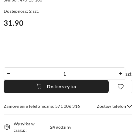
Dostępność:
2
szt.
cena:
31.90
Ilość
szt.
Do koszyka
Zamówienie telefoniczne: 571 006 316
Zostaw telefon
Dostępność
Wysyłka w
i
24 godziny
ciągu::
dostawa
Wyślij