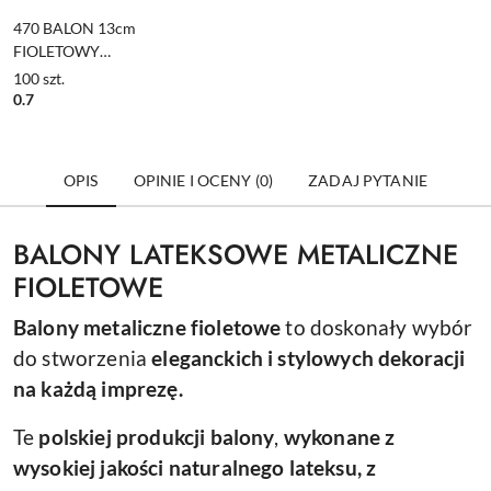
470 BALON 13cm
FIOLETOWY
METALIZOWANY
100
szt.
1szt.
0.7
OPIS
OPINIE I OCENY (0)
ZADAJ PYTANIE
BALONY LATEKSOWE METALICZNE
FIOLETOWE
Balony metaliczne fioletowe
to doskonały wybór
do stworzenia
eleganckich i stylowych dekoracji
na każdą imprezę.
Te
polskiej produkcji balony
,
wykonane z
wysokiej jakości naturalnego lateksu, z