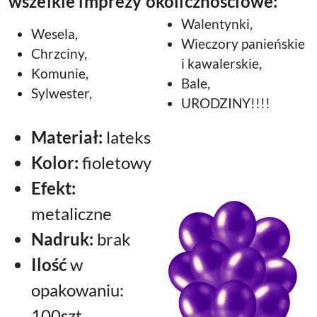
wszelkie imprezy okolicznościowe:
Walentynki,
Wesela,
Wieczory panieńskie
Chrzciny,
i kawalerskie,
Komunie,
Bale,
Sylwester,
URODZINY!!!!
Materiał:
lateks
Kolor:
fioletowy
Efekt:
metaliczne
Nadruk:
brak
Ilość
w
opakowaniu:
100szt.