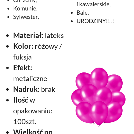
i kawalerskie,
Komunie,
Bale,
Sylwester,
URODZINY!!!!
Materiał:
lateks
Kolor:
różowy /
fuksja
Efekt:
metaliczne
Nadruk:
brak
Ilość
w
opakowaniu:
100szt.
Wielkość po