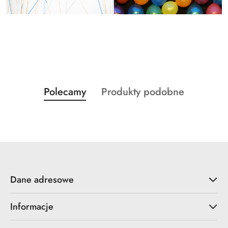
Produkty
Produkty
Polecamy
Produkty podobne
Pomiń karuzelę produktów
o
o
statusie:
statusie:
Dane adresowe
Informacje