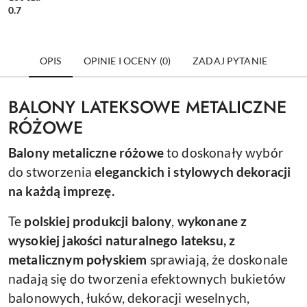
1szt.
0.7
OPIS
OPINIE I OCENY (0)
ZADAJ PYTANIE
BALONY LATEKSOWE METALICZNE
RÓŻOWE
Balony metaliczne różowe
to doskonały wybór
do stworzenia
eleganckich i stylowych dekoracji
na każdą imprezę.
Te
polskiej produkcji balony
,
wykonane z
wysokiej jakości naturalnego lateksu, z
metalicznym połyskiem
sprawiają, że doskonale
nadają się do tworzenia efektownych bukietów
balonowych, łuków, dekoracji weselnych,