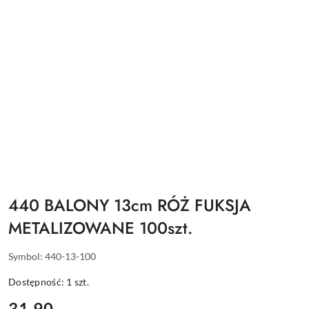
440 BALONY 13cm RÓŻ FUKSJA
METALIZOWANE 100szt.
Symbol:
440-13-100
Dostępność:
1
szt.
cena:
31.90