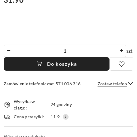
Ilość
szt.
Do koszyka
Zamówienie telefoniczne: 571 006 316
Zostaw telefon
Dostępność
Wysyłka w
i
24 godziny
ciągu::
dostawa
Wyślij
Cena przesyłki:
11.9
Więcej o produkcie