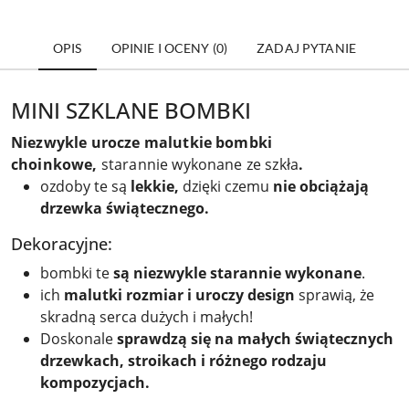
OPIS
OPINIE I OCENY (0)
ZADAJ PYTANIE
MINI SZKLANE BOMBKI
Niezwykle urocze malutkie bombki
choinkowe,
starannie wykonane ze szkła
.
ozdoby te są
lekkie,
dzięki
czemu
nie obciążają
drzewka świątecznego.
Dekoracyjne:
bombki te
są niezwykle starannie wykonane
.
ich
malutki rozmiar i uroczy design
sprawią, że
skradną serca dużych i małych!
Doskonale
sprawdzą się na małych świątecznych
drzewkach, stroikach i różnego rodzaju
kompozycjach.