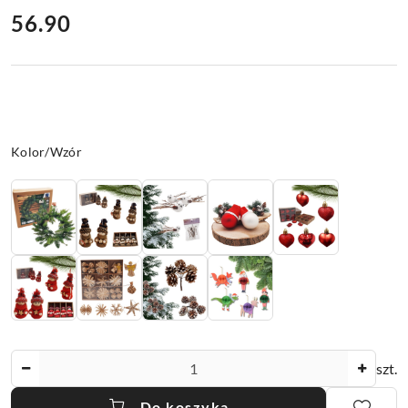
cena:
56.90
Wariant
Kolor/Wzór
Ilość
szt.
Do koszyka