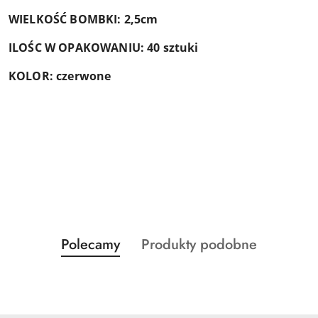
WIELKOŚĆ BOMBKI: 2,5cm
ILOŚC W OPAKOWANIU: 40 sztuki
KOLOR: czerwone
Produkty
Produkty
Polecamy
Produkty podobne
Pomiń karuzelę produktów
o
o
statusie:
statusie: