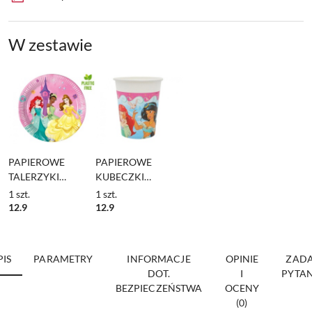
W zestawie
PAPIEROWE
PAPIEROWE
TALERZYKI
KUBECZKI
PRINCESS 8szt.
PRINCESS 8szt.
1
szt.
1
szt.
TALERZYKI 20cm
KUBKI 200ml
12.9
12.9
PIS
PARAMETRY
INFORMACJE
OPINIE
ZADA
DOT.
I
PYTAN
BEZPIECZEŃSTWA
OCENY
(0)