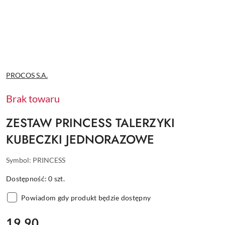
NAZWA
PROCOS S.A.
PRODUCENTA:
Brak towaru
ZESTAW PRINCESS TALERZYKI
KUBECZKI JEDNORAZOWE
Symbol:
PRINCESS
Dostępność:
0
szt.
Powiadom gdy produkt będzie dostępny
cena:
19.90