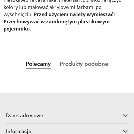
nieszkliwiona ceramika, materiał itp.). Można łączyć
kolory lub malować akrylowymi farbami po
wyschnięciu.
Przed użyciem należy wymieszać!
Przechowywać w zamkniętym plastikowym
pojemniku.
Produkty
Produkty
Polecamy
Produkty podobne
Pomiń karuzelę produktów
o
o
statusie:
statusie:
Dane adresowe
Informacje